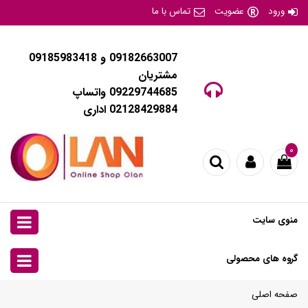
ورود
عضویت
تماس با ما
09182663007 و 09185983418
مشتریان
09229744685 واتساپ
02128429884 اداری
۰
منوی سایت
گروه های محصولی
صفحه اصلی