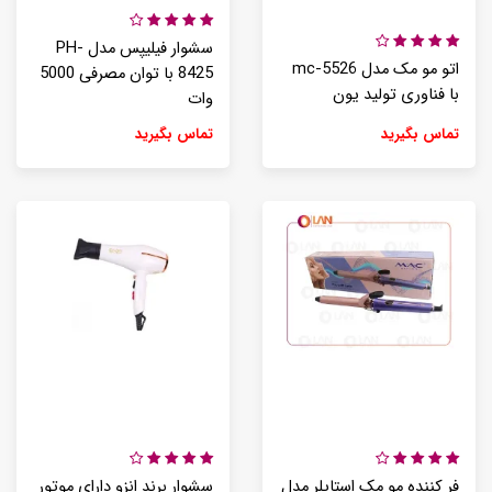
سشوار فیلیپس مدل PH-
اتو مو مک مدل mc-5526
8425 با توان مصرفی 5000
با فناوری تولید یون
وات
تماس بگیرید
تماس بگیرید
فر کننده مو مک استایلر مدل
سشوار برند انزو دارای موتور