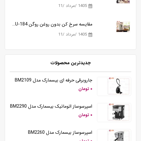
1405 /مرداد /11
مقایسه سرخ کن بدون روغن روگن RU-184 و کوزانو KF818
1405 /مرداد /11
جدیدترین محصولات
همزن برقی دستی تک کاره کوزانو مدل HM212
جاروبرقی حرفه ای بیسمارک مدل BM2109
۰ تومان
اسپرسوساز اتوماتیک بیسمارک مدل BM2290
۰ تومان
اسپرسوساز بیسمارک مدل BM2260