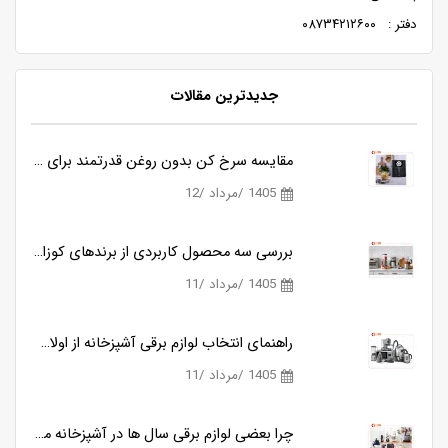
دفتر : ۰۸۷۳۴۲۱۲۶۰۰
جدیدترین مقالات
سه وسیله ای که آشپزخانه مدرن را کامل می کنند
مقایسه سرخ کن بدون روغن قدرتمند برای آشپزی سالم تر
1405 /مرداد /12
آشپزخانه های امروزی و نیاز به ابزارهای هوشمندتر
بررسی سه محصول کاربردی از برندهای کوزانو، روگن و ناسا
1405 /مرداد /11
ود؟
راهنمای انتخاب لوازم برقی آشپزخانه از اولان کالا
1405 /مرداد /11
چرا بعضی لوازم برقی سال ها در آشپزخانه می مانند و بعضی دیگر خیلی زود کنار گذاشته می شوند؟