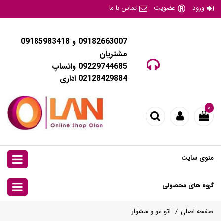
ورود
عضویت
تماس با ما
09182663007 و 09185983418
مشتریان
09229744685 واتساپ
02128429884 اداری
۰
منوی سایت
گروه های محصولی
صفحه اصلی
اتو مو و سشوار