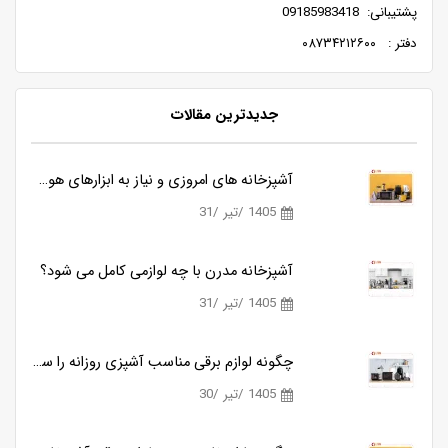
پشتیبانی: 09185983418
دفتر : ۰۸۷۳۴۲۱۲۶۰۰
جدیدترین مقالات
سه محصول کاربردی بیسمارک برای آشپزخانه های مدرن
آشپزخانه های امروزی و نیاز به ابزارهای هوشمندتر
1405 /تیر /31
معرفی و بررسی گوشت کوب برقی بیسمارک مدل BM3315
آشپزخانه مدرن با چه لوازمی کامل می شود؟
1405 /تیر /31
مقایسه گوشت کوب های برقی بیسمارک مدل BM3315 و BM3316
چگونه لوازم برقی مناسب آشپزی روزانه را ساده تر می کنند؟
1405 /تیر /30