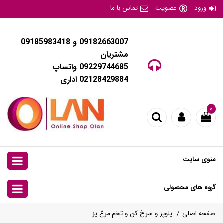
ورود
عضویت
تماس با ما
09182663007 و 09185983418
مشتریان
09229744685 واتساپ
02128429884 اداری
۰
منوی سایت
گروه های محصولی
صفحه اصلی
پلوپز و سرخ کن و تخم مرغ پز