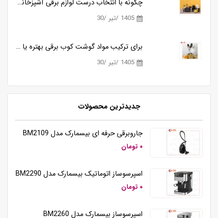
چگونه با انتخاب درست لوازم برقی آشپزخانه، زمان آشپزی را نصف کنیم؟
1405 /تیر /30
برای ترکیب مواد گوشت کوب برقی بهتره یا مخلوط کن؟
1405 /تیر /30
جدیدترین محصولات
همزن برقی دستی تک کاره کوزانو مدل HM212
جاروبرقی حرفه ای بیسمارک مدل BM2109
۰ تومان
اسپرسوساز اتوماتیک بیسمارک مدل BM2290
۰ تومان
اسپرسوساز بیسمارک مدل BM2260