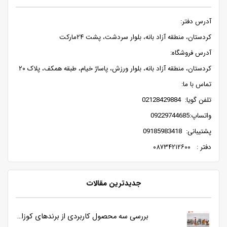
آدرس دفتر:
کردستان، منطقه آزاد بانه، بلوار سردشت، پشت ۲۴مارکت
آدرس فروشگاه:
کردستان، منطقه آزاد بانه، بلوار ورزش، پاساژ خیام، طبقه همکف، پلاک ۲۰
تماس با ما:
تلفن گویا: 02128429884
واتساپ:09229744685
پشتیبانی: 09185983418
دفتر : ۰۸۷۳۴۲۱۲۶۰۰
جدیدترین مقالات
آشپزخانه های امروزی و نیاز به ابزارهای هوشمندتر
بررسی سه محصول کاربردی از برندهای کوزانو، روگن و ناسا