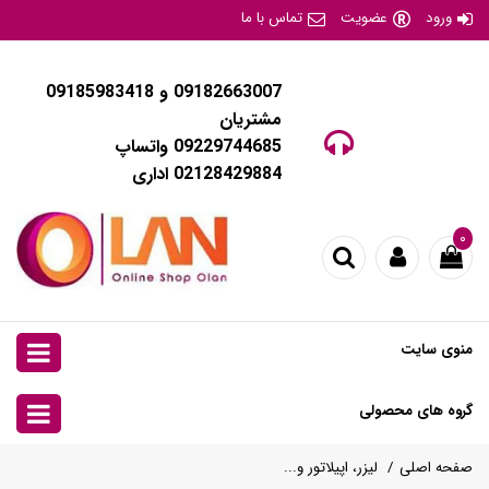
ورود
عضویت
تماس با ما
09182663007 و 09185983418
مشتریان
09229744685 واتساپ
02128429884 اداری
۰
منوی سایت
گروه های محصولی
صفحه اصلی
لیزر، اپیلاتور و...