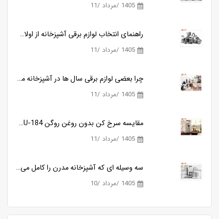
1405 /مرداد /11
ود؟
راهنمای انتخاب لوازم برقی آشپزخانه از اولان کالا
1405 /مرداد /11
چگونه لوازم برقی مناسب آشپزی روزانه را ساده تر می کنند؟
چرا بعضی لوازم برقی سال ها در آشپزخانه می مانند و بعضی دیگر خیلی زود کنار گذاشته می شوند؟
1405 /مرداد /11
مقایسه سرخ کن بدون روغن روگن RU-184 و کوزانو KF818
1405 /مرداد /11
سه وسیله ای که آشپزخانه مدرن را کامل می کنند
1405 /مرداد /10