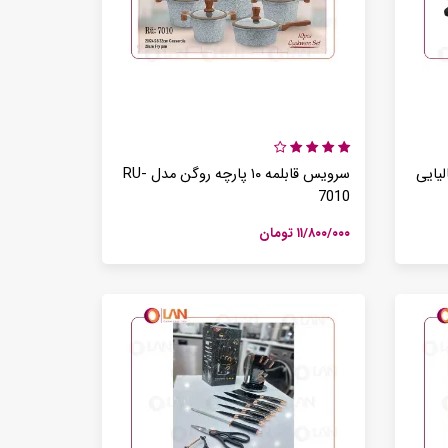
مقایسه گوشت کوب های برقی بیسمارک مدل BM3315 و BM3316
1405 /تیر /29
سرویس قابلمه ۱۰ پارچه روگن مدل RU-
7010
۱۱/۸۰۰/۰۰۰ تومان
جاروبرقی حرفه ای بیسمارک مدل BM2109
کف شور ایستاده و شارژی بیسمارک مدل BM5510
۰ تومان