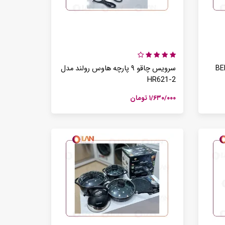
اسپرسوساز اتوماتیک بیسمارک مدل BM2290
میوه خشک کن 5 طبقه بیسمارک مدل BM3004
۰ تومان
اسپرسوساز بیسمارک مدل BM2260
سرخ کن بدون روغن 8 لیتری بیسمارک مدل BM3570
۰ تومان
سرویس چاقو ۹ پارچه هاوس رولند مدل
HR621-2
گوشت کوب چهارکاره مایر مدل MR-194
سرخ کن بدون روغن بیسمارک مدل BM-3558
۱/۶۳۰/۰۰۰ تومان
۰ تومان
اسپرسوساز کوزانو مدل KM12
آبمیوه گیری تک کاره بیسمارک مدل BM2360
۰ تومان