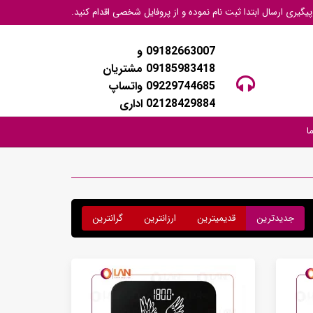
گیری ارسال ابتدا ثبت نام نموده و از پروفایل شخصی اقدام کنید.
09182663007 و
09185983418 مشتریان
09229744685 واتساپ
02128429884 اداری
ا
جدیدترین
قدیمیترین
ارزانترین
گرانترین