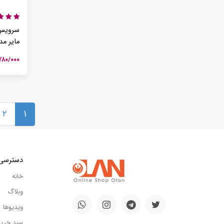
مایر مدل 616
۶/۷۸۰/۰۰۰ ت
۲
۱
دسترسی
خانه
وبلاگ
ویدیوها
سبد خری