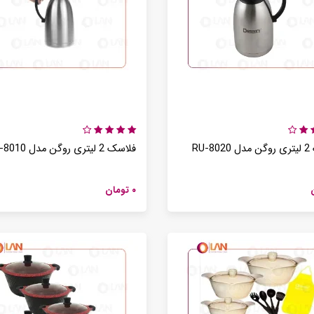
RU-8
فلاسک 2 لیتری روگن مدل RU-8010
۰ تومان
سه محصول کاربردی بیسمارک برای آشپزخانه های مدرن
آشپزخانه های امروزی و نیاز به ابزارهای هوشمندتر
/تیر /30
1405 /تیر /31
معرفی و بررسی گوشت کوب برقی بیسمارک مدل BM3315
آشپزخانه مدرن با چه لوازمی کامل می شود؟
/تیر /29
1405 /تیر /31