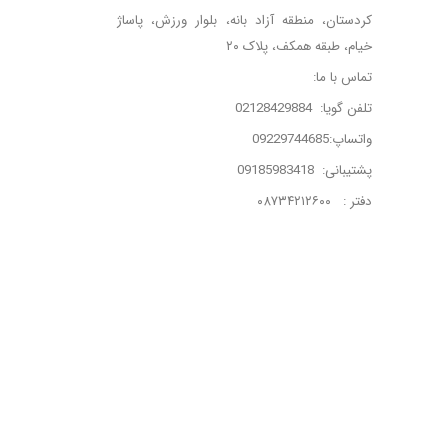
کردستان، منطقه آزاد بانه، بلوار ورزش، پاساژ
خیام، طبقه همکف، پلاک ۲۰
تماس با ما:
تلفن گویا: 02128429884
واتساپ:09229744685
پشتیبانی: 09185983418
دفتر : ۰۸۷۳۴۲۱۲۶۰۰