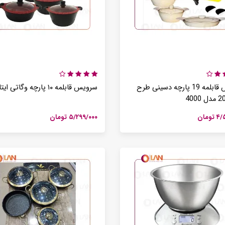
مقایسه گوشت کوب های برقی بیسمارک مدل BM3315 و BM3316
چگونه لوازم برقی مناسب آشپزی روزانه را ساده تر می کنند؟
/تیر /29
1405 /تیر /30
چگونه با انتخاب درست لوازم برقی آشپزخانه، زمان آشپزی را نصف کنیم؟
1405 /تیر /30
سرویس قابلمه 19 پارچه دسینی طرح
سرویس قابلمه ۱۰ پارچه وگاتی ایتالیایی
برای ترکیب مواد گوشت کوب برقی بهتره یا مخلوط کن؟
ومان
۵/۲۹۹/۰۰۰ تومان
1405 /تیر /30
کف شور ایستاده و شارژی بیسمارک مدل BM5510
همزن برقی دستی تک کاره کوزانو مدل HM212
۰ تومان
۰ تومان