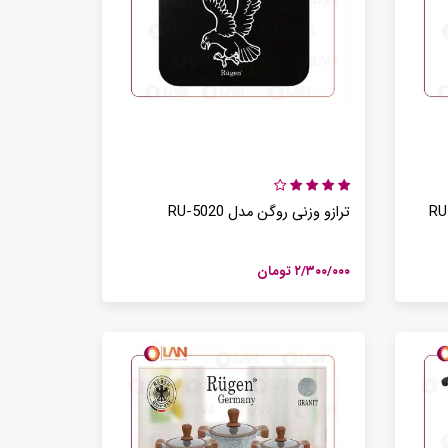
ترازو وزنی روگن مدل RU-5020
۲/۳۰۰/۰۰۰ تومان
سه محصول کاربردی بیسمارک برای آشپزخانه های مدرن
1405 /تیر /30
معرفی و بررسی گوشت کوب برقی بیسمارک مدل BM3315
1405 /تیر /29