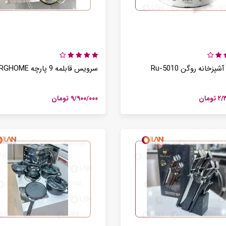
میوه خشک کن 5 طبقه بیسمارک مدل BM3004
وافل ساز تک کاره کوزانو مدل KZ20
۰ تومان
۰ تومان
سرخ کن بدون روغن 8 لیتری بیسمارک مدل BM3570
۰ تومان
پزخانه روگن Ru-5010
سرویس قابلمه 9 پارچه BERGHOME
سرخ کن بدون روغن بیسمارک مدل BM-3558
ومان
۹/۹۰۰/۰۰۰ تومان
۰ تومان
آبمیوه گیری تک کاره بیسمارک مدل BM2360
۰ تومان