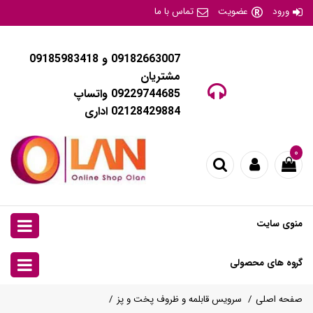
ورود
عضویت
تماس با ما
09182663007 و 09185983418
مشتریان
09229744685 واتساپ
02128429884 اداری
۰
منوی سایت
گروه های محصولی
صفحه اصلی
سرویس قابلمه و ظروف پخت و پز