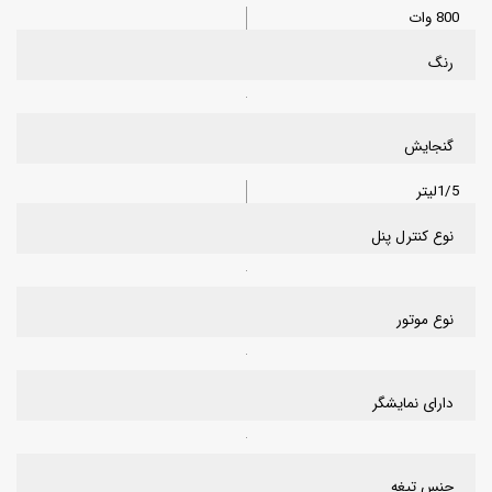
800 وات
رنگ
گنجایش
1/5لیتر
نوع کنترل پنل
نوع موتور
دارای نمایشگر
جنس تیغه