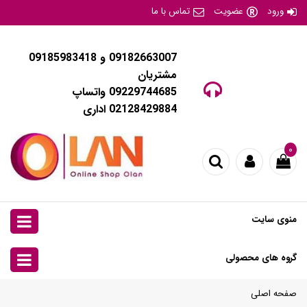
ورود
عضویت
تماس با ما
09182663007 و 09185983418
مشتریان
09229744685 واتساپ
02128429884 اداری
۰
منوی سایت
گروه های محصولی
صفحه اصلی