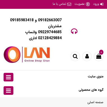
ورود
عضویت
تماس با ما
09182663007 و 09185983418
مشتریان
09229744685 واتساپ
02128429884 اداری
۰
منوی سایت
گروه های محصولی
صفحه اصلی