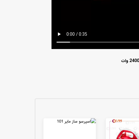
مقایسه گوشت کوب های برقی بیسمارک مدل BM3315 و BM3316
1405 /تیر /29
جاروبرقی حرفه ای بیسمارک مدل BM2109
کف شور ایستاده و شارژی بیسمارک مدل BM5510
۰ تومان