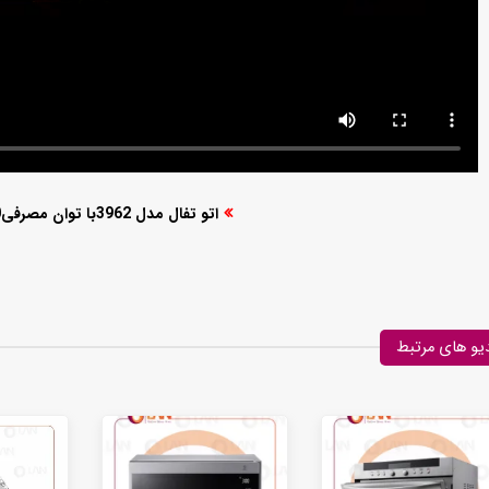
مقایسه گوشت کوب های برقی بیسمارک مدل BM3315 و BM3316
چگونه لوازم برقی مناسب آشپزی روزانه را ساده تر می کنند؟
/تیر /29
1405 /تیر /30
چگونه با انتخاب درست لوازم برقی آشپزخانه، زمان آشپزی را نصف کنیم؟
1405 /تیر /30
اتو تفال مدل 3962با توان مصرفی2400 وات
برای ترکیب مواد گوشت کوب برقی بهتره یا مخلوط کن؟
1405 /تیر /30
یو های مرتبط
کف شور ایستاده و شارژی بیسمارک مدل BM5510
همزن برقی دستی تک کاره کوزانو مدل HM212
۰ تومان
۰ تومان