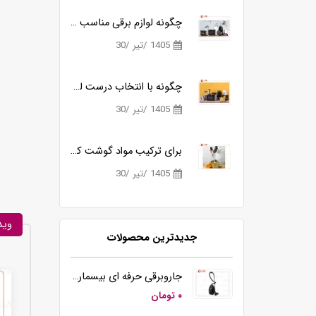
مقایسه گوشت کوب های برقی بیسمارک مدل BM3315 و BM3316
چگونه لوازم برقی مناسب آشپزی روزانه را ساده تر می کنند؟
2
1405 /تیر /30
1405 
چگونه با انتخاب درست لوازم برقی آشپزخانه، زمان آشپزی را نصف کنیم؟
1405 /تیر /30
برای ترکیب مواد گوشت کوب برقی بهتره یا مخلوط کن؟
1405 /تیر /30
وید
جدیدترین محصولات
همزن برقی دستی تک کاره کوزانو مدل HM212
جاروبرقی حرفه ای بیسمارک مدل BM2109
۰ تومان
۰ تومان