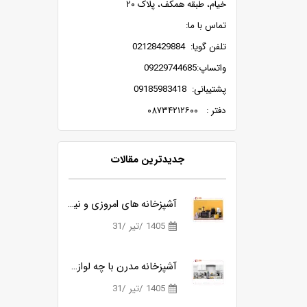
خیام، طبقه همکف، پلاک ۲۰
تماس با ما:
تلفن گویا: 02128429884
واتساپ:09229744685
پشتیبانی: 09185983418
دفتر : ۰۸۷۳۴۲۱۲۶۰۰
جدیدترین مقالات
سه محصول کاربردی بیسمارک برای آشپزخانه های مدرن
آشپزخانه های امروزی و نیاز به ابزارهای هوشمندتر
3
1405 /تیر /31
1405 
معرفی و بررسی گوشت کوب برقی بیسمارک مدل BM3315
آشپزخانه مدرن با چه لوازمی کامل می شود؟
2
1405 /تیر /31
1405 