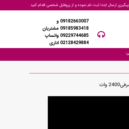
گیری ارسال ابتدا ثبت نام نموده و از پروفایل شخصی اقدام کنید.
09182663007 و
09185983418 مشتریان
09229744685 واتساپ
02128429884 اداری
ا