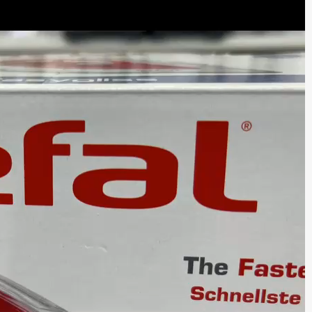
سه محصول کاربردی بیسمارک برای آشپزخانه های مدرن
آشپزخانه های امروزی و نیاز به ابزارهای هوشمندتر
/تیر /30
1405 /تیر /31
معرفی و بررسی گوشت کوب برقی بیسمارک مدل BM3315
آشپزخانه مدرن با چه لوازمی کامل می شود؟
/تیر /29
1405 /تیر /31