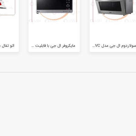
میوه خشک کن 5 طبقه بیسمارک مدل BM3004
وافل ساز تک کاره کوزانو مدل KZ20
۰ تومان
۰ تومان
سرخ کن بدون روغن 8 لیتری بیسمارک مدل BM3570
۰ تومان
ولاردوم ال جی مدل MA3884VC
مایکروفر ال جی با قابلیت پخت ترکیبی مدل 8265
اتو تفال مدل 3962با توان 
سرخ کن بدون روغن بیسمارک مدل BM-3558
۰ تومان
آبمیوه گیری تک کاره بیسمارک مدل BM2360
۰ تومان