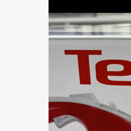
سه محصول کاربردی بیسمارک برای آشپزخانه های مدرن
1405 /تیر /30
معرفی و بررسی گوشت کوب برقی بیسمارک مدل BM3315
1405 /تیر /29