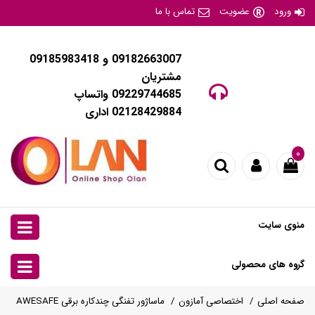
ورود
عضویت
تماس با ما
09182663007 و 09185983418
مشتریان
09229744685 واتساپ
02128429884 اداری
۰
منوی سایت
گروه های محصولی
صفحه اصلی
اختصاصی آمازون
ماساژور تفنگی چندکاره برقی AWESAFE