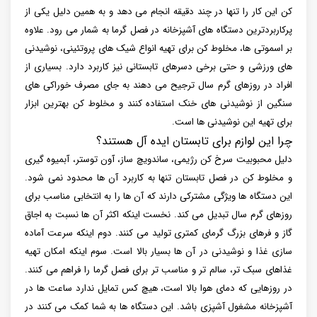
کن این کار را تنها در چند دقیقه انجام می دهد و به همین دلیل یکی از
پرکاربردترین دستگاه های آشپزخانه در فصل گرما به شمار می رود. علاوه
بر اسموتی ها، مخلوط کن برای تهیه انواع شیک های پروتئینی، نوشیدنی
های ورزشی و حتی برخی دسرهای تابستانی نیز کاربرد دارد. بسیاری از
افراد در روزهای گرم سال ترجیح می دهند به جای مصرف خوراکی های
سنگین از نوشیدنی های خنک استفاده کنند و مخلوط کن بهترین ابزار
برای تهیه این نوشیدنی ها است.
چرا این لوازم برای تابستان ایده آل هستند؟
دلیل محبوبیت سرخ کن رژیمی، ساندویچ ساز، آون توستر، آبمیوه گیری
و مخلوط کن در فصل تابستان تنها به کاربرد آن ها محدود نمی شود.
این دستگاه ها ویژگی مشترکی دارند که آن ها را به انتخابی مناسب برای
روزهای گرم سال تبدیل می کند. نخست اینکه اکثر آن ها نسبت به اجاق
گاز و فرهای بزرگ گرمای کمتری تولید می کنند. دوم اینکه سرعت آماده
سازی غذا و نوشیدنی در آن ها بسیار بالا است. سوم اینکه امکان تهیه
غذاهای سبک تر، سالم تر و مناسب تر برای فصل گرما را فراهم می کنند.
در روزهایی که دمای هوا بالا است، هیچ کس تمایل ندارد ساعت ها در
آشپزخانه مشغول آشپزی باشد. این دستگاه ها به شما کمک می کنند در