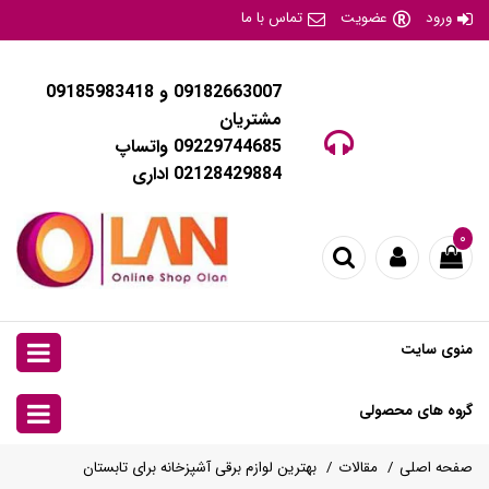
ورود
عضویت
تماس با ما
09182663007 و 09185983418
مشتریان
09229744685 واتساپ
02128429884 اداری
۰
منوی سایت
گروه های محصولی
صفحه اصلی
مقالات
بهترین لوازم برقی آشپزخانه برای تابستان