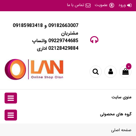
ورود
عضویت
تماس با ما
09182663007 و 09185983418
مشتریان
09229744685 واتساپ
02128429884 اداری
۰
منوی سایت
گروه های محصولی
صفحه اصلی