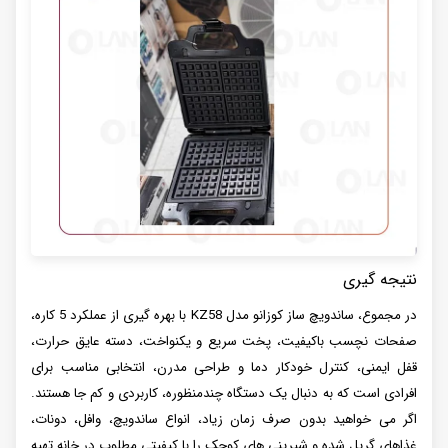
نتیجه گیری
در مجموع، ساندویچ ساز کوزانو مدل KZ58 با بهره گیری از عملکرد 5 کاره،
صفحات نچسب باکیفیت، پخت سریع و یکنواخت، دسته عایق حرارت،
قفل ایمنی، کنترل خودکار دما و طراحی مدرن، انتخابی مناسب برای
افرادی است که به دنبال یک دستگاه چندمنظوره، کاربردی و کم جا هستند.
اگر می خواهید بدون صرف زمان زیاد، انواع ساندویچ، وافل، دونات،
غذاهای گریل شده و شیرینی های کوچک را با کیفیتی مطلوب در خانه تهیه