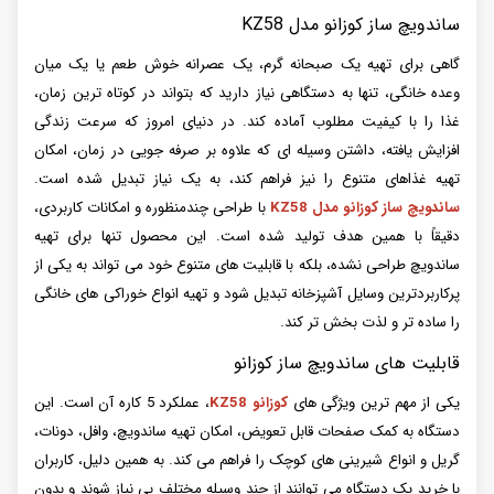
ساندویچ ساز کوزانو مدل KZ58
گاهی برای تهیه یک صبحانه گرم، یک عصرانه خوش طعم یا یک میان
وعده خانگی، تنها به دستگاهی نیاز دارید که بتواند در کوتاه ترین زمان،
غذا را با کیفیت مطلوب آماده کند. در دنیای امروز که سرعت زندگی
افزایش یافته، داشتن وسیله ای که علاوه بر صرفه جویی در زمان، امکان
تهیه غذاهای متنوع را نیز فراهم کند، به یک نیاز تبدیل شده است.
ساندویچ ساز کوزانو مدل KZ58
با طراحی چندمنظوره و امکانات کاربردی،
دقیقاً با همین هدف تولید شده است. این محصول تنها برای تهیه
ساندویچ طراحی نشده، بلکه با قابلیت های متنوع خود می تواند به یکی از
پرکاربردترین وسایل آشپزخانه تبدیل شود و تهیه انواع خوراکی های خانگی
را ساده تر و لذت بخش تر کند.
قابلیت های ساندویچ ساز کوزانو
یکی از مهم ترین ویژگی های
کوزانو KZ58
، عملکرد 5 کاره آن است. این
دستگاه به کمک صفحات قابل تعویض، امکان تهیه ساندویچ، وافل، دونات،
گریل و انواع شیرینی های کوچک را فراهم می کند. به همین دلیل، کاربران
با خرید یک دستگاه می توانند از چند وسیله مختلف بی نیاز شوند و بدون