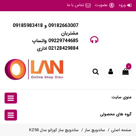
ورود
عضویت
تماس با ما
09182663007 و 09185983418
مشتریان
09229744685 واتساپ
02128429884 اداری
۰
منوی سایت
گروه های محصولی
صفحه اصلی
ساندویچ ساز
ساندویچ ساز کوزانو مدل KZ58