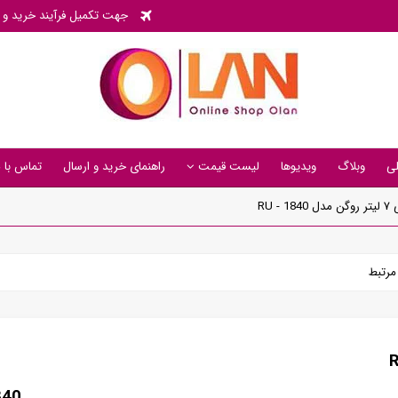
جهت تکمیل فرآیند خرید و پی
ی
وبلاگ
ویدیوها
لیست قیمت
راهنمای خرید و ارسال
تماس با م
RU 
رتبط
840