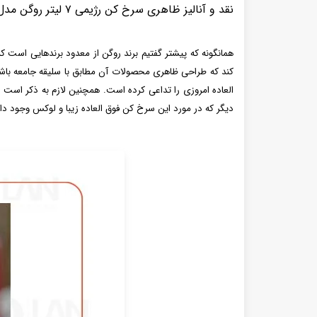
نقد و آنالیز ظاهری سرخ کن رژیمی ۷ لیتر روگن مدل RU - 1840
همانگونه که پیشتر گفتیم برند روگن از معدود برندهایی است 
دیگر که در مورد این سرخ کن فوق العاده زیبا و لوکس وجود د