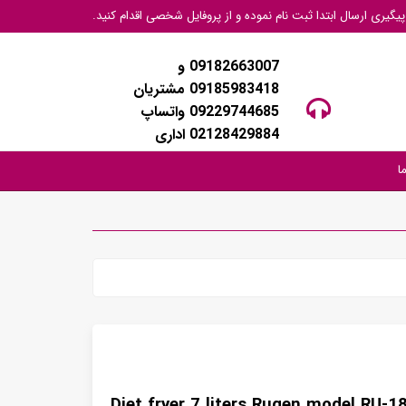
گیری ارسال ابتدا ثبت نام نموده و از پروفایل شخصی اقدام کنید.
09182663007 و
09185983418 مشتریان
09229744685 واتساپ
02128429884 اداری
ا
Diet fryer 7 liters Rugen model RU-1