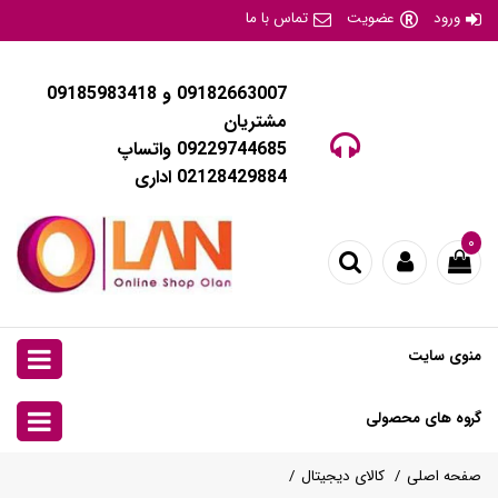
ورود
عضویت
تماس با ما
09182663007 و 09185983418
مشتریان
09229744685 واتساپ
02128429884 اداری
۰
منوی سایت
گروه های محصولی
صفحه اصلی
کالای دیجیتال