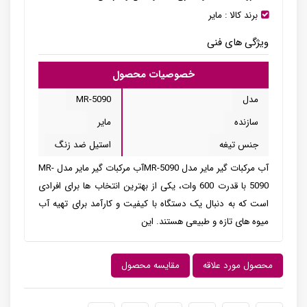
برند کالا :
مایر
ویژگی های فنی
خصوصیات محصول
مدل
MR-5090
سازنده
مایر
جنس تیغه
استیل ضد زنگ
آب مرکبات گیر مایر مدل MR-5090آب مرکبات گیر مایر مدل MR-
5090 با قدرت 600 وات، یکی از بهترین انتخاب ها برای افرادی
است که به دنبال یک دستگاه با کیفیت و کارآمد برای تهیه آب
میوه های تازه و طبیعی هستند. این
محصول مورد علاقه
مقایسه محصول