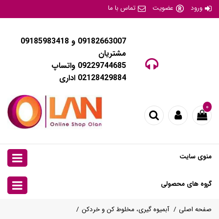
ورود
عضویت
تماس با ما
09182663007 و 09185983418
مشتریان
09229744685 واتساپ
02128429884 اداری
۰
منوی سایت
گروه های محصولی
صفحه اصلی
آبمیوه گیری، مخلوط کن و خردکن