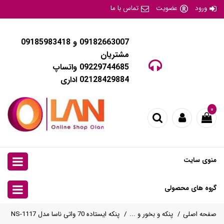
ورود
عضویت
تماس با ما
09182663007 و 09185983418
مشتریان
09229744685 واتساپ
02128429884 اداری
۰
منوی سایت
گروه های محصولی
صفحه اصلی
پنکه و بخور و ...
پنکه ایستاده 70 واتی ناسا مدل NS-1117