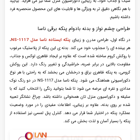
شیک و جذاب خود، به زیبایی دکوراسیون منزل شما نیز می افزاید. بیایید
با هم نگاهی دقیق تر به ویژگی ها و قابلیت های این محصول منحصربه فرد
داشته باشیم.
طراحی چشم نواز و بدنه بادوام پنکه برقی ناسا
در نگاه اول، طراحی مدرن و زیبای
پنکه ایستاده ناسا مدل NS-1117
،
هر بیننده ای را مجذوب خود می کند. بدنه ی این پنکه از پلاستیک مرغوب
با روکش کروم ساخته شده است که علاوه بر ایجاد ظاهری لوکس و جذاب،
مقاومت بالایی در برابر ضربه، خراشیدگی و تغییر رنگ دارد. این روکش
کرومی، به پنکه ظاهری براق و درخشان می بخشد که به راحتی با هر نوع
دکوراسیونی هماهنگ می شود. پنکه ناسا مدل NS-1117 در دو رنگ نوک
مدادی و نقره ای عرضه می شود تا شما بتوانید رنگی را انتخاب کنید که با
سلیقه و دکوراسیون منزل تان همخوانی داشته باشد. چراغ نشانگر تعبیه
شده بر روی بدنه، علاوه بر زیبایی، اطلاعات مفیدی را در مورد وضعیت
عملکرد پنکه در اختیار شما قرار می دهد. کنترل پنل لمسی نیز استفاده از
پنکه را بسیار آسان و لذت بخش می کند.