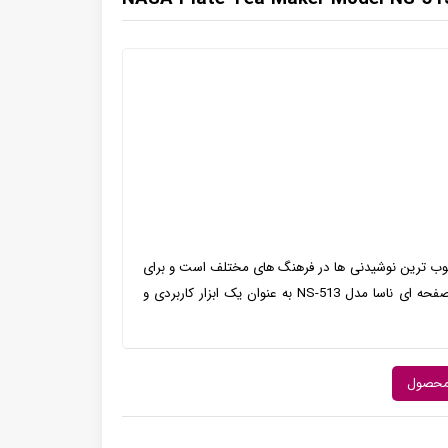
مدل NS-513چای یکی از محبوب ترین نوشیدنی ها در فرهنگ های مختلف است و برای
تهیه آن، به یک چای ساز خوب نیاز داریم. چای ساز صفحه ای ناسا مدل NS-513 به عنوان یک ابزار کاربردی و
محصول