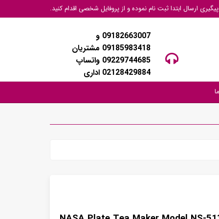
گیری ارسال ابتدا ثبت نام نموده و از پروفایل شخصی اقدام کنید.
09182663007 و
09185983418 مشتریان
09229744685 واتساپ
02128429884 اداری
ا
NASA Plate Tea Maker Model NS-51