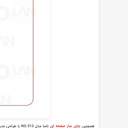
همچنین
چای ساز صفحه ای
ناسا مدل S-513