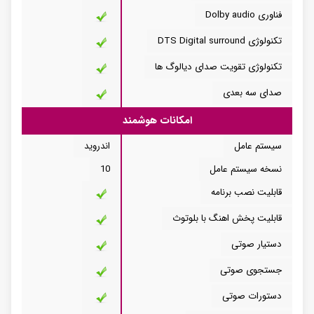
فناوری Dolby audio
تکنولوژی DTS Digital surround
تکنولوژی تقویت صدای دیالوگ ها
صدای سه بعدی
امکانات هوشمند
سیستم عامل
اندروید
نسخه سیستم عامل
10
قابلیت نصب برنامه
قابلیت پخش اهنگ با بلوتوث
دستیار صوتی
جستجوی صوتی
دستورات صوتی