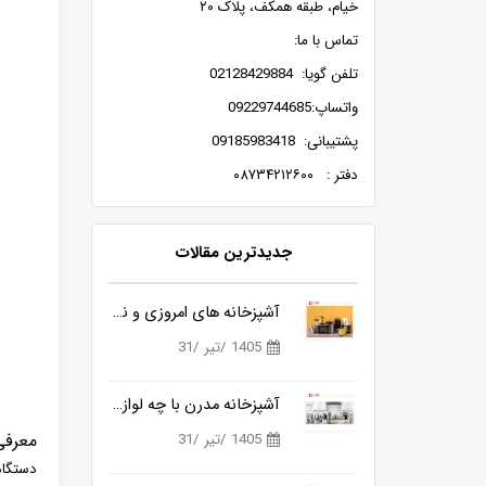
خیام، طبقه همکف، پلاک ۲۰
تماس با ما:
تلفن گویا: 02128429884
واتساپ:09229744685
پشتیبانی: 09185983418
دفتر : ۰۸۷۳۴۲۱۲۶۰۰
جدیدترین مقالات
آشپزخانه های امروزی و نیاز به ابزارهای هوشمندتر
1405 /تیر /31
آشپزخانه مدرن با چه لوازمی کامل می شود؟
معرفی
1405 /تیر /31
دستگا