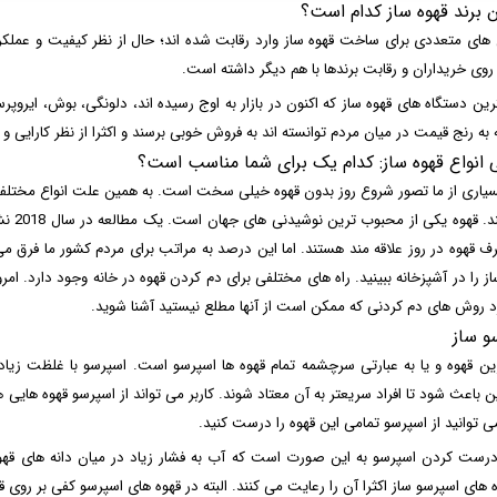
ن برند قهوه ساز کدام است؟
 های متعددی برای ساخت قهوه ساز وارد رقابت شده اند؛ حال از نظر کیفیت و عملکرد با
روی خریداران و رقابت برندها با هم دیگر داشته است.
رین دستگاه های قهوه ساز که اکنون در بازار به اوج رسیده اند، دلونگی، بوش، ایروپرس
 به رنج قیمت در میان مردم توانسته اند به فروش خوبی برسند و اکثرا از نظر کارایی و 
 انواع قهوه ساز: کدام یک برای شما مناسب است؟
سیاری از ما تصور شروع روز بدون قهوه خیلی سخت است. به همین علت انواع مختلف 
ف قهوه در روز علاقه مند هستند. اما این درصد به مراتب برای مردم کشور ما فرق م
ز را در آشپزخانه ببینید. راه های مختلفی برای دم کردن قهوه در خانه وجود دارد. امروز
د روش های دم کردنی که ممکن است از آنها مطلع نیستید آشنا شوید.
و ساز
ن قهوه و یا به عبارتی سرچشمه تمام قهوه ها اسپرسو است. اسپرسو با غلظت زیادی ک
 باعث شود تا افراد سریعتر به آن معتاد شوند. کاربر می تواند از اسپرسو قهوه هایی ه
ی توانید از اسپرسو تمامی این قهوه را درست کنید.
ست کردن اسپرسو به این صورت است که آب به فشار زیاد در میان دانه های قهوه
 های اسپرسو ساز اکثرا آن را رعایت می کنند. البته در قهوه های اسپرسو کفی بر روی