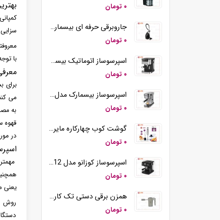
بهتری
۰ تومان
کمپانی
جاروبرقی حرفه ای بیسمارک مدل BM2109
سزایی 
۰ تومان
معروفت
با توجه
اسپرسوساز اتوماتیک بیسمارک مدل BM2290
معرفی
۰ تومان
برای ب
اسپرسوساز بیسمارک مدل BM2260
۰ تومان
به مصر
قهوه سا
گوشت کوب چهارکاره مایر مدل MR-194
در مور
۰ تومان
اسپرس
مهمتری
اسپرسوساز کوزانو مدل KM12
همچنین
۰ تومان
یعنی م
همزن برقی دستی تک کاره کوزانو مدل HM212
روش در
۰ تومان
دستگاه