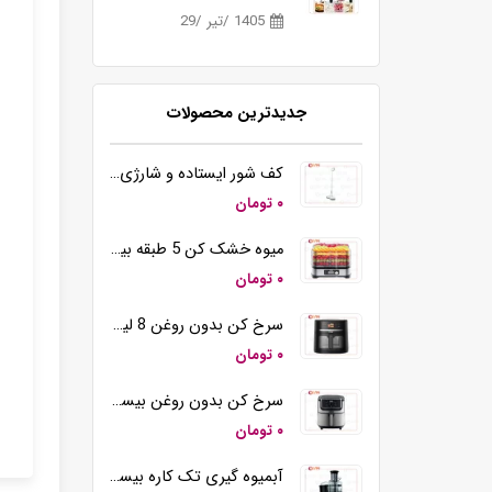
1405 /تیر /29
جدیدترین محصولات
کف شور ایستاده و شارژی بیسمارک مدل BM5510
۰ تومان
میوه خشک کن 5 طبقه بیسمارک مدل BM3004
۰ تومان
سرخ کن بدون روغن 8 لیتری بیسمارک مدل BM3570
۰ تومان
سرخ کن بدون روغن بیسمارک مدل BM-3558
۰ تومان
آبمیوه گیری تک کاره بیسمارک مدل BM2360