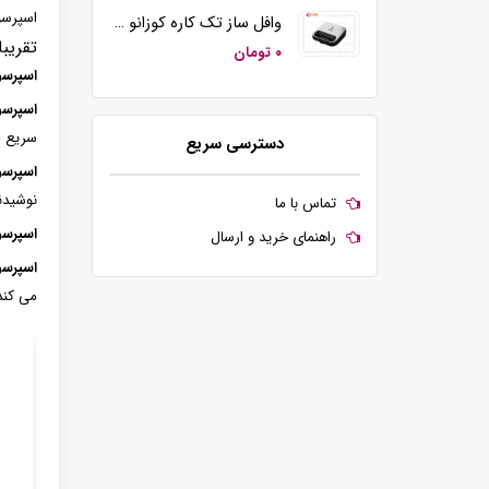
اسپرسو
وافل ساز تک کاره کوزانو مدل KZ20
تقریبا
۰ تومان
اسپرسو
اسپرسو
سریع م
دسترسی سریع
اسپرسو
نوشیدن
تماس با ما
اسپرسو
راهنمای خرید و ارسال
اسپرسو
می کند