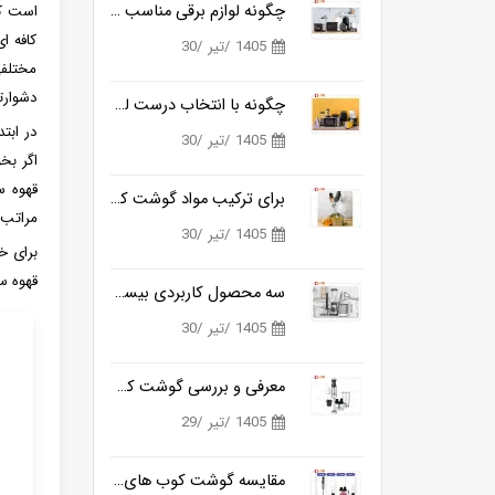
چگونه لوازم برقی مناسب آشپزی روزانه را ساده تر می کنند؟
است که
کافه ا
1405 /تیر /30
مختلفی
دشوارت
چگونه با انتخاب درست لوازم برقی آشپزخانه، زمان آشپزی را نصف کنیم؟
در ابتد
1405 /تیر /30
اگر بخ
قهوه س
برای ترکیب مواد گوشت کوب برقی بهتره یا مخلوط کن؟
مراتب 
1405 /تیر /30
برای خ
قهوه س
سه محصول کاربردی بیسمارک برای آشپزخانه های مدرن
1405 /تیر /30
معرفی و بررسی گوشت کوب برقی بیسمارک مدل BM3315
1405 /تیر /29
مقایسه گوشت کوب های برقی بیسمارک مدل BM3315 و BM3316