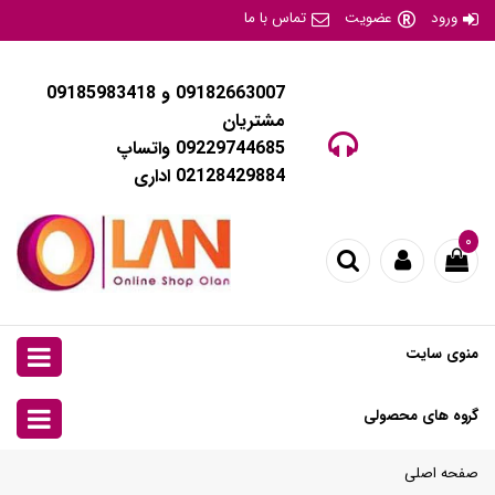
ورود
عضویت
تماس با ما
09182663007 و 09185983418
مشتریان
09229744685 واتساپ
02128429884 اداری
۰
منوی سایت
گروه های محصولی
صفحه اصلی