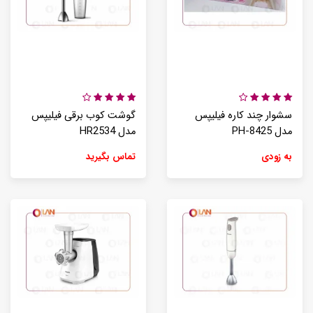
سشوار چند کاره فیلیپس
گوشت کوب برقی فیلیپس
مدل PH-8425
مدل HR2534
به زودی
تماس بگیرید