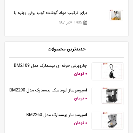
برای ترکیب مواد گوشت کوب برقی بهتره یا مخلوط کن؟
1405 /تیر /30
جدیدترین محصولات
همزن برقی دستی تک کاره کوزانو مدل HM212
جاروبرقی حرفه ای بیسمارک مدل BM2109
۰ تومان
اسپرسوساز اتوماتیک بیسمارک مدل BM2290
۰ تومان
اسپرسوساز بیسمارک مدل BM2260
۰ تومان