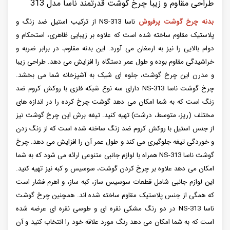
طراحی مقاوم و زیبا چرخ گوشت قدرتمند ناسا مدل 313
بدنه چرخ گوشت پرفروش
ناسا NS-313 از ترکیب استیل ضد زنگ و
پلاستیک مقاوم ساخته شده است که علاوه بر زیبایی ظاهری، استحکام و
دوام بالایی را نیز به ارمغان می آورد. این بدنه مقاوم، در برابر ضربه و
خراشیدگی مقاوم بوده و طول عمر دستگاه را افزایش می دهد. طراحی زیبا
و مدرن این چرخ گوشت، جلوه ای شیک به آشپزخانه شما می بخشد.
چرخ گوشت ناسا NS-313 دارای سه نوع شبکه فلزی با روکش کروم ضد
زنگ است که به شما امکان می دهد گوشت چرخ کرده را در اندازه های
مختلف (ریز، متوسط، درشت) تهیه کنید. تیغه برش این چرخ گوشت نیز
از جنس استیل با روکش کروم ضد زنگ ساخته شده است که از زنگ زدن
و خوردگی تیغه جلوگیری می کند و طول عمر آن را افزایش می دهد. چرخ
گوشت ناسا NS-313 همراه با لوازم جانبی متنوعی ارائه می شود که به شما
امکان می دهد علاوه بر چرخ کردن گوشت، سوسیس و کبه نیز تهیه کنید.
این لوازم جانبی شامل قطعات سوسیس ساز، کبه ساز، و اهرم فشار است
که همگی از جنس پلاستیک مقاوم ساخته شده اند. همچنین چرخ گوشت
ناسا NS-313 در دو رنگ مشکی نقره ای و طوسی نقره ای عرضه شده
است که به شما امکان می دهد رنگ مورد علاقه خود را انتخاب کنید و آن