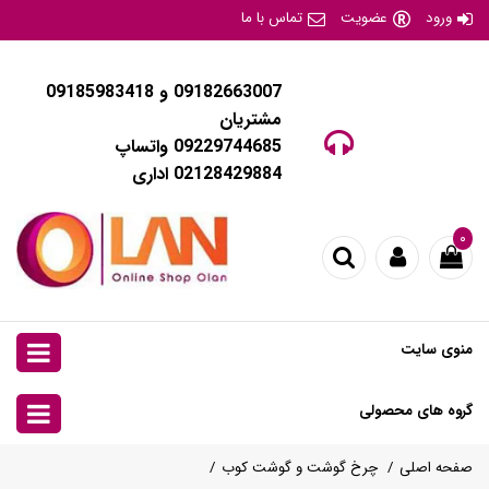
ورود
عضویت
تماس با ما
09182663007 و 09185983418
مشتریان
09229744685 واتساپ
02128429884 اداری
۰
منوی سایت
گروه های محصولی
صفحه اصلی
چرخ گوشت و گوشت کوب