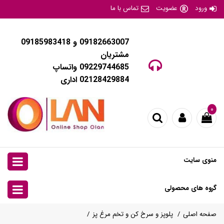
ورود
عضویت
تماس با ما
09182663007 و 09185983418
مشتریان
09229744685 واتساپ
02128429884 اداری
۰
منوی سایت
گروه های محصولی
صفحه اصلی
پلوپز و سرخ کن و تخم مرغ پز