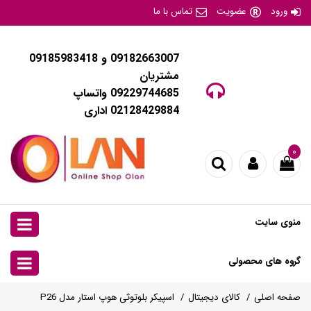
ورود
عضویت
تماس با ما
09182663007 و 09185983418
مشتریان
09229744685 واتساپ
02128429884 اداری
۰
منوی سایت
گروه های محصولی
صفحه اصلی
کالای دیجیتال
اسپیکر بلوتوثی هوپ استار مدل P26