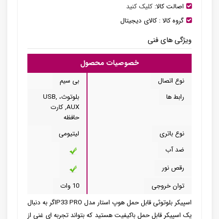
اصالت کالا:
کلیک کنید
گروه کالا :
کالای دیجیتال
ویژگی های فنی
خصوصیات محصول
نوع اتصال
بی سیم
رابط ها
بلوتوث، USB,
AUX, کارت
حافظه
نوع باتری
لیتیومی
ضد آب
رقص نور
توان خروجی
10 وات
اسپیکر بلوتوثی قابل حمل هوپ استار مدل P33 PROاگر به دنبال
یک اسپیکر قابل حمل باکیفیت هستید که بتواند تجربه ای غنی از