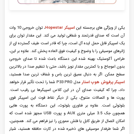
یکی از ویژگی های برجسته این
اسپیکر Hopestar
، توان خروجی 10 وات
آن است که صدای قدرتمند و شفافی تولید می کند. این مقدار توان برای
یک اسپیکر قابل حمل ایده آل است، چرا که قادر است طیف گسترده ای از
ژانرهای موسیقی را با وضوح و کیفیت فوق العاده پخش کند. علاوه بر این،
طراحی آکوستیک بهینه شده این دستگاه باعث شده تا صدای خروجی
بدون اعوجاج و با کمترین مقدار نویز باشد، حتی با تنظیم صدا در بالاترین
سطح ممکن. اگر به دنبال عمیق ترین باس و شفاف ترین صدا هستید،
اسپیکر پرفروش هوپ استار
مدل P33 PRO شما را تحت تأثیر قرار خواهد
داد، چرا که کیفیت صدای آن در این کلاس اسپیکرها بی رقیب است.
پورت ها و اتصالات متنوع، یکی از دیگر نقاط قوت این اسپیکر قوی
بلوتوثی است. علاوه بر فناوری بلوتوث، این دستگاه به پورت هایی
همچون جک 3.5 میلی متری AUX و پورت USB مجهز شده است که
امکان اتصال از طریق کابل یا فلش مموری را نیز فراهم می کند. همچنین،
اگر شما طرفدار موسیقی های ذخیره شده در کارت حافظه هستید، شیار