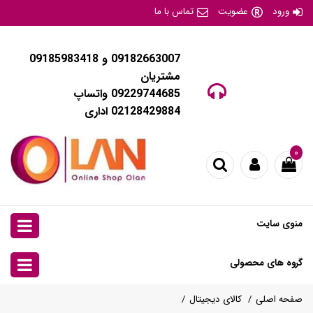
ورود
عضویت
تماس با ما
09182663007 و 09185983418
مشتریان
09229744685 واتساپ
02128429884 اداری
۰
منوی سایت
گروه های محصولی
صفحه اصلی
کالای دیجیتال