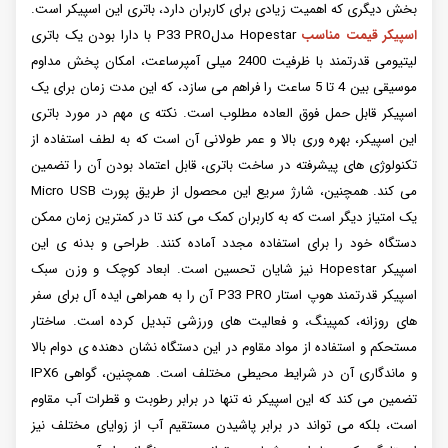
بخش دیگری که اهمیت زیادی برای کاربران دارد، باتری این اسپیکر است.
اسپیکر قیمت مناسب
Hopestar مدلP33 PRO با دارا بودن یک باتری
لیتیومی قدرتمند با ظرفیت 2400 میلی آمپرساعت، امکان پخش مداوم
موسیقی بین 4 تا 5 ساعت را فراهم می سازد، که این مدت زمان برای یک
اسپیکر قابل حمل فوق العاده مطلوب است. نکته ی مهم در مورد باتری
این اسپیکر، بهره وری بالا و عمر طولانی آن است که به لطف استفاده از
تکنولوژی های پیشرفته در ساخت باتری، قابل اعتماد بودن آن را تضمین
می کند. همچنین، شارژ سریع این محصول از طریق پورت Micro USB
یک امتیاز دیگر است که به کاربران کمک می کند تا در کمترین زمان ممکن
دستگاه خود را برای استفاده مجدد آماده کنند. طراحی و بدنه ی این
اسپیکر Hopestar نیز شایان تحسین است. ابعاد کوچک و وزن سبک
اسپیکر قدرتمند هوپ استار P33 PRO آن را به همراهی ایده آل برای سفر
های روزانه، کمپینگ، و فعالیت های ورزشی تبدیل کرده است. ساختار
مستحکم و استفاده از مواد مقاوم در این دستگاه نشان دهنده ی دوام بالا
و ماندگاری آن در شرایط محیطی مختلف است. همچنین، گواهی IPX6
تضمین می کند که این اسپیکر نه تنها در برابر رطوبت و قطرات آب مقاوم
است، بلکه می تواند در برابر پاشیدن مستقیم آب از زوایای مختلف نیز