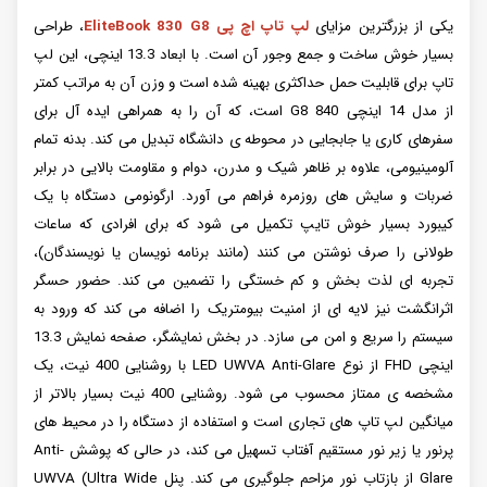
یکی از بزرگترین مزایای
لپ تاپ اچ پی EliteBook 830 G8
، طراحی
بسیار خوش ساخت و جمع وجور آن است. با ابعاد 13.3 اینچی، این لپ
تاپ برای قابلیت حمل حداکثری بهینه شده است و وزن آن به مراتب کمتر
از مدل 14 اینچی 840 G8 است، که آن را به همراهی ایده آل برای
سفرهای کاری یا جابجایی در محوطه ی دانشگاه تبدیل می کند. بدنه تمام
آلومینیومی، علاوه بر ظاهر شیک و مدرن، دوام و مقاومت بالایی در برابر
ضربات و سایش های روزمره فراهم می آورد. ارگونومی دستگاه با یک
کیبورد بسیار خوش تایپ تکمیل می شود که برای افرادی که ساعات
طولانی را صرف نوشتن می کنند (مانند برنامه نویسان یا نویسندگان)،
تجربه ای لذت بخش و کم خستگی را تضمین می کند. حضور حسگر
اثرانگشت نیز لایه ای از امنیت بیومتریک را اضافه می کند که ورود به
سیستم را سریع و امن می سازد. در بخش نمایشگر، صفحه نمایش 13.3
اینچی FHD از نوع LED UWVA Anti-Glare با روشنایی 400 نیت، یک
مشخصه ی ممتاز محسوب می شود. روشنایی 400 نیت بسیار بالاتر از
میانگین لپ تاپ های تجاری است و استفاده از دستگاه را در محیط های
پرنور یا زیر نور مستقیم آفتاب تسهیل می کند، در حالی که پوشش Anti-
Glare از بازتاب نور مزاحم جلوگیری می کند. پنل UWVA (Ultra Wide