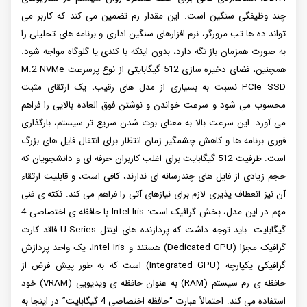
چند وظیفگی سنگین است. این مقدار رم تضمین می کند که کاربر می
تواند ده ها تب مرورگر، نرم افزارهای سنگین اداری و برنامه های تحلیلی را
به صورت همزمان باز نگه دارد، بدون اینکه با کندی یا گلوگاه مواجه شود.
همچنین، فضای ذخیره سازی 512 گیگابایتی از نوع پرسرعت M.2 NVMe
PCIe SSD نسبت به بسیاری از مدل های رقیب، یک ارتقای مثبت
محسوب می شود و سرعت خواندن و نوشتن فوق العاده بالایی را فراهم
می آورد. این سرعت بالا به معنای بوت شدن سریع تر سیستم، بارگذاری
فوری برنامه ها و کاهش چشمگیر زمان انتظار برای انتقال فایل های بزرگ
است. ظرفیت 512 گیگابایت برای اغلب کاربران حرفه ای و دانشجویان که
حجم زیادی از فایل های چندرسانه ای ندارند، کافی است، و قابلیت ارتقاء
آن نیز انعطاف پذیری لازم برای نیازهای آتی را فراهم می کند. نکته ی فنی
مهم در این مدل، بخش گرافیک است: Intel Iris با حافظه ی اختصاصی 4
گیگابایت. باید توجه داشت که پردازنده های اینتل U-Series فاقد کارت
گرافیک مجزا (Dedicated GPU) هستند و Intel Iris، یک واحد پردازش
گرافیکی یکپارچه (Integrated GPU) است که به طور پیش فرض از
حافظه ی رم سیستم (RAM) به عنوان حافظه ی ویدیویی (VRAM) خود
استفاده می کند. احتمالاً عبارت “حافظه اختصاصی 4 گیگابایت” در اینجا به