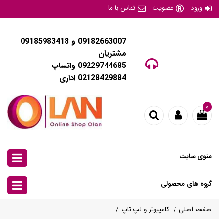
ورود
عضویت
تماس با ما
09182663007 و 09185983418
مشتریان
09229744685 واتساپ
02128429884 اداری
۰
منوی سایت
گروه های محصولی
صفحه اصلی
کامپیوتر و لپ تاپ