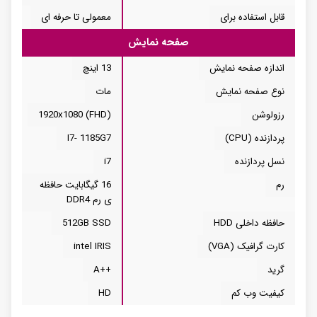
قابل استفاده برای
معمولی تا حرفه ای
صفحه نمایش
اندازه صفحه نمایش
13 اینچ
نوع صفحه نمایش
مات
رزولوشن
1920x1080 (FHD)
پردازنده (CPU)
I7- 1185G7
نسل پردازنده
i7
رم
16 گیگابایت حافظه
ی رم DDR4
حافظه داخلی HDD
512GB SSD
کارت گرافیک (VGA)
intel IRIS
گرید
++A
کیفیت وب کم
HD