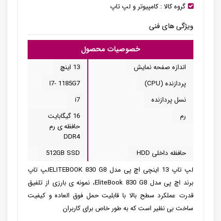
گروه کالا :
کامپیوتر و لپ تاپ
ویژگی های فنی
خصوصیات محصول
اندازه صفحه نمایش
13 اینچ
پردازنده (CPU)
I7- 1185G7
نسل پردازنده
i7
رم
16 گیگابایت
حافظه ی رم
DDR4
حافظه داخلی HDD
512GB SSD
لپ تاپ 13 اینچی اچ پی مدل ELITEBOOK 830 G8لپ تاپ
برند اچ پی مدل EliteBook 830 G8، نمونه ی بارزی از تلفیق
قدرت عملکرد سطح بالا با قابلیت حمل فوق العاده و کیفیت
ساخت بی نظیر است که به طور خاص برای کاربران