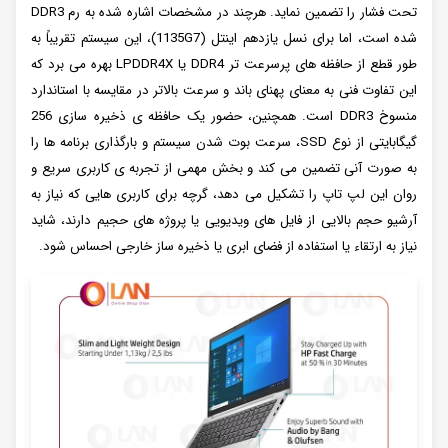
تحت فشار را تضمین نماید. هرچند در مشخصات اشاره شده به رم DDR3
شده است، اما برای نسل یازدهم اینتل (1135G7)، این سیستم تقریباً به
طور قطع از حافظه های پرسرعت تر DDR4 یا LPDDR4X بهره می برد که
این تفاوت فنی به معنای پهنای باند و سرعت بالاتر در مقایسه با استاندارد
منسوخ DDR3 است. همچنین، حضور یک حافظه ی ذخیره سازی 256
گیگابایتی از نوع SSD، سرعت بوت شدن سیستم و بارگذاری برنامه ها را
به صورت آنی تضمین می کند و بخش مهمی از تجربه ی کاربری سریع و
روان این لپ تاپ را تشکیل می دهد، گرچه برای کاربری هایی که نیاز به
آرشیو حجم بالایی از فایل های ویدیویی یا پروژه های حجیم دارند، شاید
نیاز به ارتقاء یا استفاده از فضای ابری یا ذخیره ساز خارجی احساس شود.