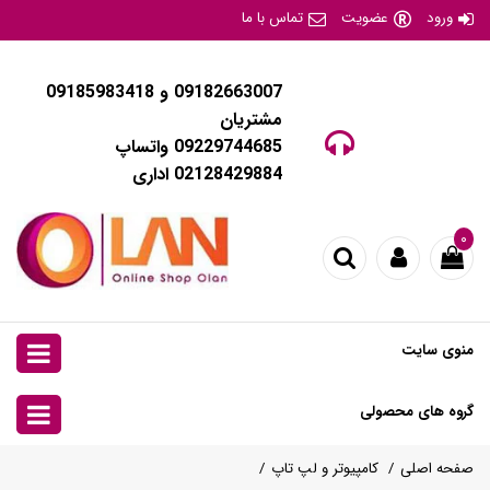
ورود
عضویت
تماس با ما
09182663007 و 09185983418
مشتریان
09229744685 واتساپ
02128429884 اداری
۰
منوی سایت
گروه های محصولی
صفحه اصلی
کامپیوتر و لپ تاپ