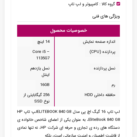
گروه کالا :
کامپیوتر و لپ تاپ
ویژگی های فنی
خصوصیات محصول
اندازه صفحه نمایش
14 اینچ
پردازنده (CPU)
Core i5 –
1135G7
نسل پردازنده
نسل یازدهم
اینتل
رم
16GB
حافظه داخلی HDD
256 گیگابایتی از
نوع SSD
لپ تاپ 16 گیگ اچ پی مدل ELITEBOOK 840 G8لپ تاپ HP
EliteBook 840 G8، به عنوان یکی از اعضای شاخص خانواده ی
دستگاه های رده ی تجاری و حرفه ای شرکت HP، نه تنها نمادی
از قابلیت اطمینان و امنیت سازمانی است، بلکه