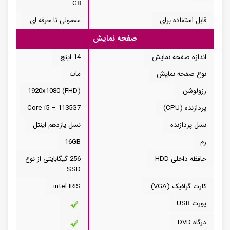
G8
قابل استفاده برای
معمولی تا حرفه ای
صفحه نمایش
اندازه صفحه نمایش
14 اینچ
نوع صفحه نمایش
مات
رزولوشن
1920x1080 (FHD)
پردازنده (CPU)
Core i5 – 1135G7
نسل پردازنده
نسل یازدهم اینتل
رم
16GB
حافظه داخلی HDD
256 گیگابایتی از نوع
SSD
کارت گرافیک (VGA)
intel IRIS
پورت USB
درگاه DVD