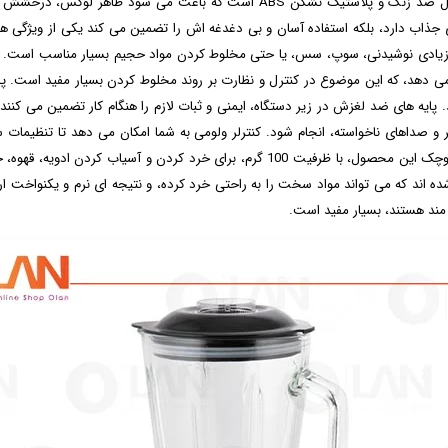
ناسا مدل 1962، ترکیبی از استیل ضد زنگ و پلاستیک نشکن ABS است که با
جذاب دارد، بلکه استفاده آسان و بی دغدغه اش را تضمین می کند یکی از ویژگی ه
یتر دارد و برای تهیه حجم زیادی نوشیدنی، سوپ، سس، یا حتی مخلوط کردن مواد حجیم بسیار مناس
می دهد، که این موضوع در کنترل و نظارت بر روند مخلوط کردن بسیار مفید است. پا
د. پایه های ضد لغزش در زیر دستگاه، ایمنی و ثبات لازم را هنگام کار تضمین می کن
 صداهای ناخواسته، انجام شود. کنترلر ولومی به شما امکان می دهد تا تنظیمات سرع
کارآمدتری از دستگاه داشته باشید. در کنار این موارد، آسیاب کوچک این محصول، با ظرفیت 0
اند که می تواند مواد سخت را به راحتی خرد کرده، و نتیجه ای نرم و یکنواخت ارا
 مند هستند، بسیار مفید است.