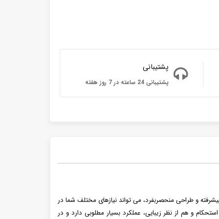
پشتیبانی
پشتیبانی 24 ساعته در 7 روز هفته
 های هم رده در عرصه تجهیزات آشپزخانه است که با قدرت توان 800 وات، امکانات پیشرفته و طراحی منحصربفرد، می تواند نیازهای مختلف شما در
 جنس استیل ضد زنگ و پلاستیک نشکن ABS ساخته شده است که هم از نظر استحکام و هم از نظر زیبایی، عملکرد بسیار مطلوبی دارد و در