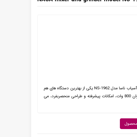
مخلوط کن و آسیاب ناسا مدل NS-1962مخلوط کن و آسیاب ناسا مدل NS-1962 یکی از بهترین دستگاه های هم
رده در عرصه تجهیزات آشپزخانه است که با قدرت توان 800 وات، امکانات پیشرفته و طراحی منحصربفرد، می
محصول