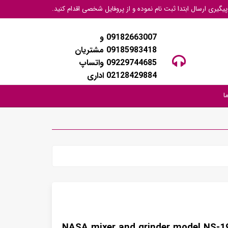
گیری ارسال ابتدا ثبت نام نموده و از پروفایل شخصی اقدام کنید.
09182663007 و
09185983418 مشتریان
09229744685 واتساپ
02128429884 اداری
ا
NASA mixer and grinder model NS-1