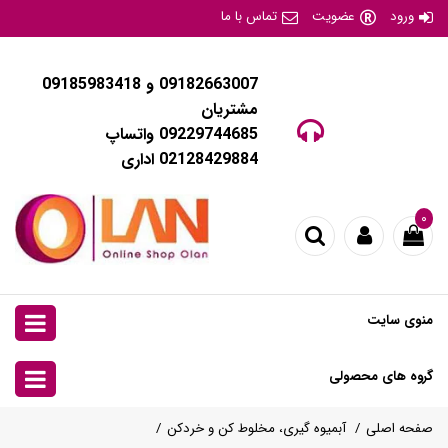
ورود
عضویت
تماس با ما
09182663007 و 09185983418
مشتریان
09229744685 واتساپ
02128429884 اداری
۰
منوی سایت
گروه های محصولی
صفحه اصلی
آبمیوه گیری، مخلوط کن و خردکن