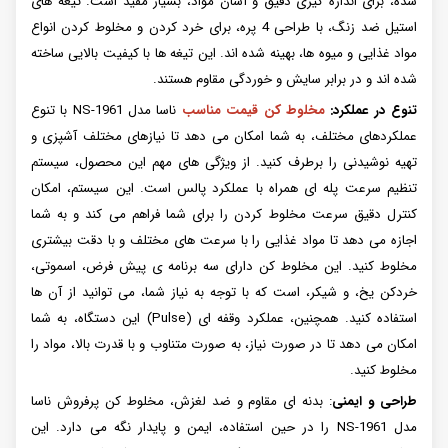
شده، برای اندازه گیری دقیق و آسان مواد، بسیار مفید است. تیغه های
استیل ضد زنگ، با طراحی 4 پره، برای خرد کردن و مخلوط کردن انواع
مواد غذایی و میوه ها، بهینه شده اند. این تیغه ها با کیفیت بالایی ساخته
شده اند و در برابر سایش و خوردگی مقاوم هستند.
تنوع در عملکرد:
مخلوط کن قیمت مناسب
ناسا مدل NS-1961 با تنوع
عملکردهای مختلف، به شما امکان می دهد تا نیازهای مختلف آشپزی و
تهیه نوشیدنی را برطرف کنید. از ویژگی های مهم این محصول، سیستم
تنظیم سرعت پله ای همراه با عملکرد پالس است. این سیستم، امکان
کنترل دقیق سرعت مخلوط کردن را برای شما فراهم می کند و به شما
اجازه می دهد تا مواد غذایی را با سرعت های مختلف و با دقت بیشتری
مخلوط کنید. این مخلوط کن دارای سه برنامه ی پیش فرض، اسموتی،
خردکن یخ، و شیکر، است که با توجه به نیاز شما، می توانید از آن ها
استفاده کنید. همچنین، عملکرد وقفه ای (Pulse) این دستگاه، به شما
امکان می دهد تا در صورت نیاز، به صورت متناوب و با قدرت بالا، مواد را
مخلوط کنید.
طراحی و ایمنی
: بدنه ای مقاوم و ضد لغزش، مخلوط کن پرفروش ناسا
مدل NS-1961 را در حین استفاده، ایمن و پایدار نگه می دارد. این