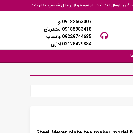
گیری ارسال ابتدا ثبت نام نموده و از پروفایل شخصی اقدام کنید.
09182663007 و
09185983418 مشتریان
09229744685 واتساپ
02128429884 اداری
ا
Steel Meyer plate tea maker model