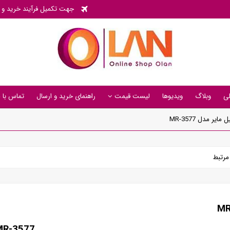
جهت تکمیل فرآیند خرید و پی
ی
وبلاگ
ویدیوها
لیست قیمت
راهنمای خرید و ارسال
تماس با م
ر مدل MR-3577
رتبط
 MR-3577