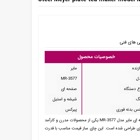
ی های فنی
خصوصیات محصول
زنده
مایر
ل
MR-3577
ع دستگاه
صفحه ای
گ
شیشه و استیل
س بدنه قوری
پیرکس
چای ساز صفحه ای مایر مدل MR-3577چای ساز صفحه ای مایر مدل MR-3577 یکی از محصولات مدرن و کارآمد
چای طراحی شده است. این چای ساز قیمت مناسب با قدرت