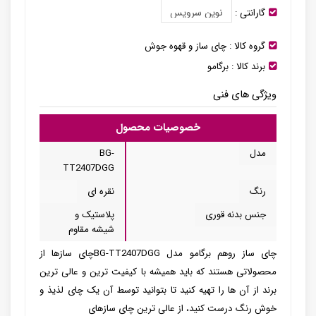
گارانتی :
گروه کالا :
چای ساز و قهوه جوش
برند کالا :
برگامو
ویژگی های فنی
خصوصیات محصول
مدل
BG-
TT2407DGG
رنگ
نقره ای
جنس بدنه قوری
پلاستیک و
شیشه مقاوم
چای ساز روهم برگامو مدل BG-TT2407DGGچای سازها از
محصولاتی هستند که باید همیشه با کیفیت ترین و عالی ترین
برند از آن ها را تهیه کنید تا بتوانید توسط آن یک چای لذیذ و
خوش رنگ درست کنید، از عالی ترین چای سازهای