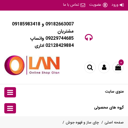
ورود
عضویت
تماس با ما
09182663007 و 09185983418
مشتریان
09229744685 واتساپ
02128429884 اداری
۰
منوی سایت
گروه های محصولی
صفحه اصلی
چای ساز و قهوه جوش