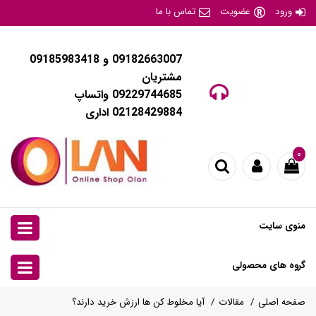
ورود
عضویت
تماس با ما
09182663007 و 09185983418
مشتریان
09229744685 واتساپ
02128429884 اداری
۰
منوی سایت
گروه های محصولی
صفحه اصلی
مقالات
آیا مخلوط کن ها ارزش خرید دارند؟