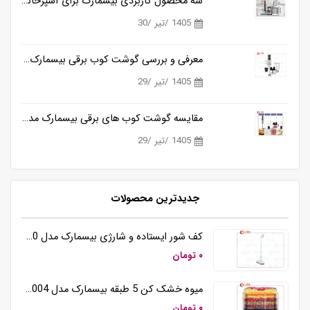
سه محصول کاربردی بیسمارک برای آشپزخانه های مدرن
1405 /تیر /30
معرفی و بررسی گوشت کوب برقی بیسمارک مدل BM3315
1405 /تیر /29
مقایسه گوشت کوب های برقی بیسمارک مدل BM3315 و BM3316
1405 /تیر /29
جدیدترین محصولات
کف شور ایستاده و شارژی بیسمارک مدل BM5510
۰ تومان
میوه خشک کن 5 طبقه بیسمارک مدل BM3004
۰ تومان