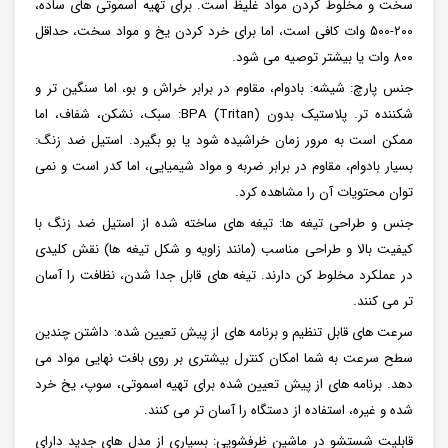
سخت و مخلوط کردن مواد غلیظ است. برای تهیه اسموتی های ساده،
۲۰۰-۵۰۰ وات کافی است، اما برای خرد کردن یخ و مواد سخت، حداقل
۸۰۰ وات یا بیشتر توصیه می شود.
جنس پارچ: شیشه: بادوام، مقاوم در برابر خراش و بو، اما سنگین تر و
شکننده تر. پلاستیک بدون BPA (Tritan): سبک، نشکن، شفاف، اما
ممکن است به مرور زمان خراشیده شود یا بو بگیرد. استیل ضد زنگ:
بسیار بادوام، مقاوم در برابر ضربه و مواد شیمیایی، اما کدر است و نمی
توان محتویات آن را مشاهده کرد.
جنس و طراحی تیغه ها: تیغه های ساخته شده از استیل ضد زنگ با
کیفیت بالا و طراحی مناسب (مانند زاویه و شکل تیغه ها) نقش کلیدی
در عملکرد مخلوط کن دارند. تیغه های قابل جدا شدن، نظافت را آسان
تر می کنند.
سرعت های قابل تنظیم و برنامه های از پیش تعیین شده: داشتن چندین
سطح سرعت به شما امکان کنترل بیشتری بر روی بافت نهایی مواد می
دهد. برنامه های از پیش تعیین شده برای تهیه اسموتی، سوپ، یخ خرد
شده و غیره، استفاده از دستگاه را آسان تر می کنند.
قابلیت شستشو در ماشین ظرفشویی: بسیاری از مدل های جدید دارای