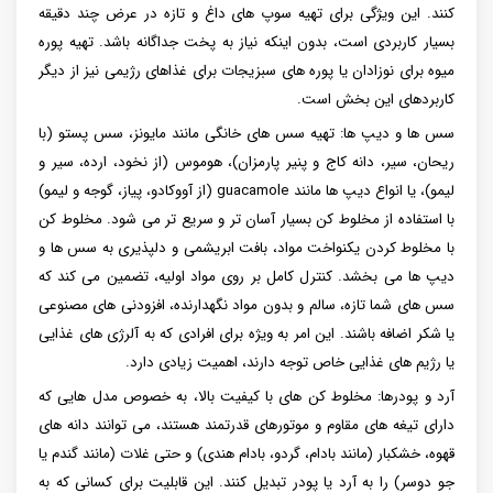
کنند. این ویژگی برای تهیه سوپ های داغ و تازه در عرض چند دقیقه
بسیار کاربردی است، بدون اینکه نیاز به پخت جداگانه باشد. تهیه پوره
میوه برای نوزادان یا پوره های سبزیجات برای غذاهای رژیمی نیز از دیگر
کاربردهای این بخش است.
سس ها و دیپ ها: تهیه سس های خانگی مانند مایونز، سس پستو (با
ریحان، سیر، دانه کاج و پنیر پارمزان)، هوموس (از نخود، ارده، سیر و
لیمو)، یا انواع دیپ ها مانند guacamole (از آووکادو، پیاز، گوجه و لیمو)
با استفاده از مخلوط کن بسیار آسان تر و سریع تر می شود. مخلوط کن
با مخلوط کردن یکنواخت مواد، بافت ابریشمی و دلپذیری به سس ها و
دیپ ها می بخشد. کنترل کامل بر روی مواد اولیه، تضمین می کند که
سس های شما تازه، سالم و بدون مواد نگهدارنده، افزودنی های مصنوعی
یا شکر اضافه باشند. این امر به ویژه برای افرادی که به آلرژی های غذایی
یا رژیم های غذایی خاص توجه دارند، اهمیت زیادی دارد.
آرد و پودرها: مخلوط کن های با کیفیت بالا، به خصوص مدل هایی که
دارای تیغه های مقاوم و موتورهای قدرتمند هستند، می توانند دانه های
قهوه، خشکبار (مانند بادام، گردو، بادام هندی) و حتی غلات (مانند گندم یا
جو دوسر) را به آرد یا پودر تبدیل کنند. این قابلیت برای کسانی که به