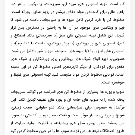
کن است. تهیه اسموتی های میوه ای، سبزیجات، یا ترکیبی از هر دو،
راهی عالی برای گنجاندن مواد مغذی بیشتر در رژیم غذایی روزانه است.
مخلوط کن با خرد کردن کامل میوه ها و سبزیجات، باعث می شود تا
فیبر و ویتامین های موجود در آن ها به راحتی در دسترس بدن قرار
گیرند. این شامل تهیه اسموتی های سبز (با سبزیجاتی مانند اسفناج و
کلم)، اسموتی های پر پروتئین (با پودر پروتئین، ماست یا دانه چیا)، و
اسموتی های انرژی زا (با میوه های منجمد، موز و شیر بادام) می شود.
همچنین، تهیه انواع شیک های پروتئینی برای ورزشکاران یا شیک های
مغذی برای کودکان، از دیگر کاربردهای اصلی مخلوط کن در این دسته
است. توانایی مخلوط کردن مواد منجمد، کلید تهیه اسموتی های غلیظ و
خوشمزه است.
سوپ و پوره ها: بسیاری از مخلوط کن های قدرتمند می توانند سبزیجات
پخته شده را به سوپ های خامه ای و پوره های لطیف تبدیل کنند. این
فرآیند، به خصوص برای سبزیجاتی مانند کدو حلوایی، سیب زمینی،
هویج و بروکلی، بسیار موثر است و بافت بسیار نرم و یکدستی به سوپ
می بخشد. حتی برخی مدل های پیشرفته، با قابلیت تولید حرارت از
طریق اصطکاک تیغه ها، می توانند سوپ ها را در حین مخلوط کردن گرم