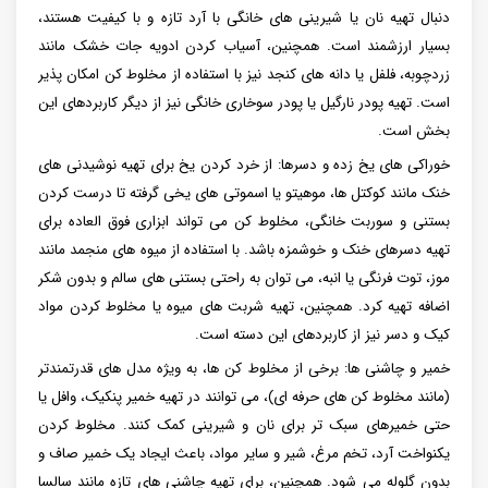
دنبال تهیه نان یا شیرینی های خانگی با آرد تازه و با کیفیت هستند،
بسیار ارزشمند است. همچنین، آسیاب کردن ادویه جات خشک مانند
زردچوبه، فلفل یا دانه های کنجد نیز با استفاده از مخلوط کن امکان پذیر
است. تهیه پودر نارگیل یا پودر سوخاری خانگی نیز از دیگر کاربردهای این
بخش است.
خوراکی های یخ زده و دسرها: از خرد کردن یخ برای تهیه نوشیدنی های
خنک مانند کوکتل ها، موهیتو یا اسموتی های یخی گرفته تا درست کردن
بستنی و سوربت خانگی، مخلوط کن می تواند ابزاری فوق العاده برای
تهیه دسرهای خنک و خوشمزه باشد. با استفاده از میوه های منجمد مانند
موز، توت فرنگی یا انبه، می توان به راحتی بستنی های سالم و بدون شکر
اضافه تهیه کرد. همچنین، تهیه شربت های میوه یا مخلوط کردن مواد
کیک و دسر نیز از کاربردهای این دسته است.
خمیر و چاشنی ها: برخی از مخلوط کن ها، به ویژه مدل های قدرتمندتر
(مانند مخلوط کن های حرفه ای)، می توانند در تهیه خمیر پنکیک، وافل یا
حتی خمیرهای سبک تر برای نان و شیرینی کمک کنند. مخلوط کردن
یکنواخت آرد، تخم مرغ، شیر و سایر مواد، باعث ایجاد یک خمیر صاف و
بدون گلوله می شود. همچنین، برای تهیه چاشنی های تازه مانند سالسا