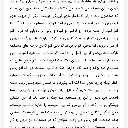
و فشار زیادی به شانه ها و بازوی شما وارد می شود و خیلی زود از کار
کردن با آن خسته می شوید این مشخصه ها نشان دهنده ی این است
که محصول شما دارای استانداردهای فیزیکی نیست. یکی از مزیت های
اتو پرس ها این است که شما می توانید انواع و اقسام پارچه را با آن ها
اتو کنید از جمله پرده، رو تختی و غیره و یکی از دلایلی که مردم‌ اتو
پرس تهیه می کنند این است که برای اتو کردن پارچه های بزرگ به بیرون
از منزل نروند، اما برخی اتو پرس ها توانایی اتو کردن پارچه های مختلف
نازک مانند پرده و از این قبیل را ندارند، اگر شما می خواهید اتو‌پرس تان
همه کاره باشد حتما باید به این نکته حتما توجه کنید. اتو پرس هایی که
سیستم ضد چکه و ضد لک ندارند اصلا مناسب نیستند چرا که اتو پرس
به دلیل مخزن دار بودن و استفاده از آب داخل مخزن هنگام اتو همواره
خطر اینکه پارچه های شما لک آب بگیرد و یا خیس شود بسیار زیاد است
و بعضی از این لکه های آب قابل پاک کردن نیستند و به پارچه شما
آسیب می زنند از این رو سیستم ضد چکه و ضد لک از این مشکل
پیشگیری می کند و اتو‌ پرسی که این سیستم را ندارد مناسب نیست،
یکی دیگر از نکاتی که قبل از تهیه کردن باید حتما به آن توجه کنید جنس
بدنه صفحات اتو پرس می باشد، موادی که در صفحات اتو پرس به کار
می رود معمولا سرامیک، فلز نچسب و تفلون نچسب می باشد و یا از