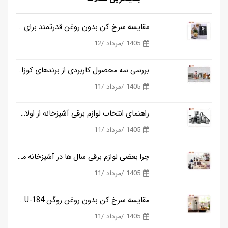
مقایسه سرخ کن بدون روغن قدرتمند برای آشپزی سالم تر
1405 /مرداد /12
بررسی سه محصول کاربردی از برندهای کوزانو، روگن و ناسا
1405 /مرداد /11
راهنمای انتخاب لوازم برقی آشپزخانه از اولان کالا
1405 /مرداد /11
چرا بعضی لوازم برقی سال ها در آشپزخانه می مانند و بعضی دیگر خیلی زود کنار گذاشته می شوند؟
1405 /مرداد /11
مقایسه سرخ کن بدون روغن روگن RU-184 و کوزانو KF818
1405 /مرداد /11