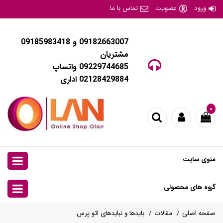
ورود
عضویت
تماس با ما
09182663007 و 09185983418
مشتریان
09229744685 واتساپ
02128429884 اداری
۰
منوی سایت
گروه های محصولی
صفحه اصلی
مقالات
بایدها و نبایدهای اتو پرس