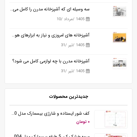
سه وسیله ای که آشپزخانه مدرن را کامل می کنند
1405 /مرداد /10
آشپزخانه های امروزی و نیاز به ابزارهای هوشمندتر
1405 /تیر /31
آشپزخانه مدرن با چه لوازمی کامل می شود؟
1405 /تیر /31
جدیدترین محصولات
کف شور ایستاده و شارژی بیسمارک مدل BM5510
۰ تومان
میوه خشک کن 5 طبقه بیسمارک مدل BM3004