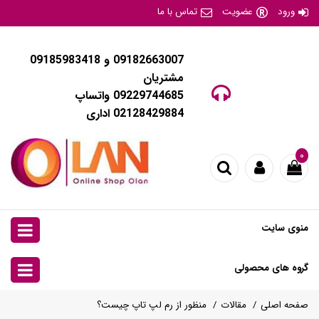
ورود
عضویت
تماس با ما
09182663007 و 09185983418
مشتریان
09229744685 واتساپ
02128429884 اداری
۰
منوی سایت
گروه های محصولی
صفحه اصلی
مقالات
منظور از رم لپ تاپ چیست؟