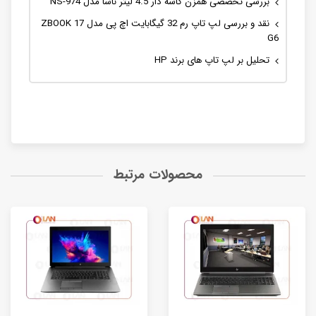
بررسی تخصصی همزن کاسه دار 4.5 لیتر ناسا مدل NS-974
نقد و بررسی لپ تاپ رم 32 گیگابایت اچ پی مدل ZBOOK 17
G6
تحلیل بر لپ تاپ های برند HP
محصولات مرتبط