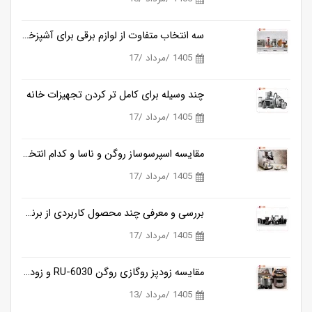
سه انتخاب متفاوت از لوازم برقی برای آشپزخانه
1405 /مرداد /17
چند وسیله برای کامل تر کردن تجهیزات خانه
1405 /مرداد /17
مقایسه اسپرسوساز روگن و ناسا و کدام انتخاب کامل تری برای تهیه قهوه در خانه است؟
1405 /مرداد /17
بررسی و معرفی چند محصول کاربردی از برند ناسا
1405 /مرداد /17
مقایسه زودپز روگازی روگن RU-6030 و زودپز برقی ناسا NS-3073
1405 /مرداد /13