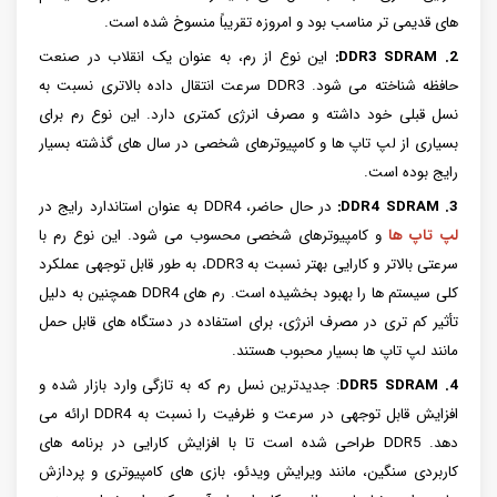
های قدیمی تر مناسب بود و امروزه تقریباً منسوخ شده است.
2. DDR3 SDRAM:
این نوع از رم، به عنوان یک انقلاب در صنعت
حافظه شناخته می شود. DDR3 سرعت انتقال داده بالاتری نسبت به
نسل قبلی خود داشته و مصرف انرژی کمتری دارد. این نوع رم برای
بسیاری از لپ تاپ ها و کامپیوترهای شخصی در سال های گذشته بسیار
رایج بوده است.
3. DDR4 SDRAM:
در حال حاضر، DDR4 به عنوان استاندارد رایج در
لپ تاپ ها
و کامپیوترهای شخصی محسوب می شود. این نوع رم با
سرعتی بالاتر و کارایی بهتر نسبت به DDR3، به طور قابل توجهی عملکرد
کلی سیستم ها را بهبود بخشیده است. رم های DDR4 همچنین به دلیل
تأثیر کم تری در مصرف انرژی، برای استفاده در دستگاه های قابل حمل
مانند لپ تاپ ها بسیار محبوب هستند.
4. DDR5 SDRAM
: جدیدترین نسل رم که به تازگی وارد بازار شده و
افزایش قابل توجهی در سرعت و ظرفیت را نسبت به DDR4 ارائه می
دهد. DDR5 طراحی شده است تا با افزایش کارایی در برنامه های
کاربردی سنگین، مانند ویرایش ویدئو، بازی های کامپیوتری و پردازش