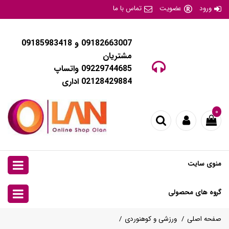
ورود
عضویت
تماس با ما
09182663007 و 09185983418
مشتریان
09229744685 واتساپ
02128429884 اداری
۰
منوی سایت
گروه های محصولی
صفحه اصلی
ورزشی و کوهنوردی