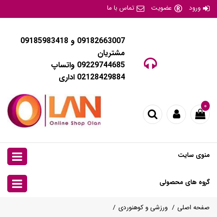
ورود
عضویت
تماس با ما
09182663007 و 09185983418
مشتریان
09229744685 واتساپ
02128429884 اداری
۰
منوی سایت
گروه های محصولی
صفحه اصلی
ورزشی و کوهنوردی