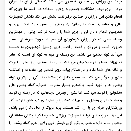
فواید این ورزش پر هیجان به قدری می باشد که حتی از آن به عنوان
درمان برای برخی مشکلات جسمی و روحی استفاده می کنند اما چیزی که
انجام دادن این ورزش را چندین برابر لذت بخش می کند داشتن تجهیزات
عالی و مناسب است تا بتوانید به راحتی از مسیر خود لذت ببرید و
همچنین انجام دادن آن را برای شما را راحت تر کند. یکی از مهمترین
وسیله هایی که در ورزش کوهنوردی آن هم به صورت حرفه ای بسیار
ضروری است و می توان گفت از اصلی ترین وسایل کوهنوردی به حساب
می آید کوله پشتی می باشد. این وسیله ی مهم به گونه ای است که سایز
تجهیزات شما را در خود جای می دهد و ارتباط مستقیمی با ستون فقرات
و شانه های شما دارد و در هنگام پیاده روی تمامی این عضلات و اسکلت
بندی را درگیر می کند به همین دلیل نیز حتما باید یکی از بهترین کوله
پشتی ها را تهیه کنید. برندهای بسیار متنوعی همواره کوله پشتی های
متفاوتی را تولید می کنند اما یکی از بهترین برندهایی که در زمینه ی تولید
و ساخت انواع وسایل و تجهیزات کوهنوردی سابقه ای درخشان دارد و اکثر
ورزشکاران حرفه ای با آن‌ آشنا هستند برند دیوتر ( Deuter ) می باشد.
این برند در زمینه ی تولید تجهیزات ورزشی خصوصا کوله پشتی سابقه ای
چندین ساله دارد و همواره یکی‌ از پر فروش ترین لاین های کوله پشتی را
دارد. یکی از بهترین کوله پشتی های این شرکت کوله پشتی کوهنوردی