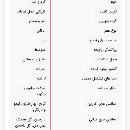
طبع
گرم و تند
تولید کننده
شرکتی اصل امارات
گروه بویایی
تند و معطر
نوع عطر
ادکلن
مناسب برای فضای
باز
پراکندگی رایحه
متوسط
فصل استفاده
پاییز و زمستان
کشور تولید کننده
امارات
نت های تشکیل دهنده
3 نت
عطار سازنده
شرکت جانوین -
جکوینز
اسانس های آغازین
ترنج، بهار نارنج، لیمو
و نارنگی
اسانس های میانی
دارچین، گل همیشه
بهار، هل، گل یاسمن