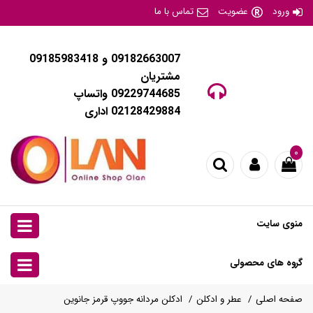
ورود
عضویت
تماس با ما
09182663007 و 09185983418
مشتریان
09229744685 واتساپ
02128429884 اداری
۰
منوی سایت
گروه های محصولی
صفحه اصلی
عطر و ادکلن
ادکلن مردانه جووپ قرمز جانوین