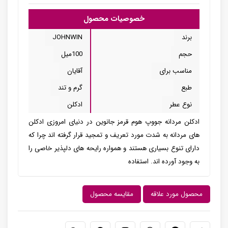
خصوصیات محصول
برند
JOHNWIN
حجم
100میل
مناسب برای
آقایان
طبع
گرم و تند
نوع عطر
ادکلن
ادکلن مردانه جووپ هوم قرمز جانوین در دنیای امروزی ادکلن
های مردانه به شدت مورد تعریف و تمجید قرار گرفته اند چرا که
دارای تنوع بسیاری هستند و همواره رایحه های دلپذیر خاصی را
به وجود آورده اند. استفاده
محصول مورد علاقه
مقایسه محصول