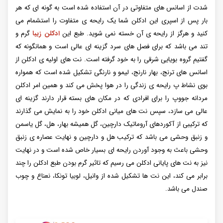
شدت از اسانس های متفاوتی در آن استفاده شده است به گونه ای که هر
بار پس از اسپری این ادکلن شما یک رایحه ی متفاوت را استشمام می
کنید و هرگز از رایحه ی آن خسته نمی شوید. طبع این
ادکلن زیبا
گرم و
تند می باشد که برای فصل های سرد گزینه ای عالی است و همانگونه که
گفتیم گروه بویایی شرقی را به خود گرفته است. نت های اولیه ی ادکلن از
اسانس های ترنج، بهار نارنج، لیمو و نارنگی تشکیل شده است که همواره
بوی نشاط پ رایحه ی زندگی را در هوا پخش می کند و همین امر ادکلن
مردانه جووپ را برای افرادی که در مکان های بسته قرار دارند گزینه ای
عالی می سازد، سپس نت های میانی ادکلن خود را به نمایش می گذارند
که ترکیبی از آکوردهای آروماتیک‌ دارچین، گل همیشه بهار، هل، گل یاسمن
و زنبق وحشی می باشد که ترکیب هل و دارچین و نهایت عصاره ی زنبق
وحشی باعث به وجود آوردن رایحه ای بسیار خاص شده است و در نهایت
نیز به نت های پایانی ادکلن می رسیم که تاثیر گرم بودن طبع ادکلن را چند
برابر می کند، این نت ها تشکیل شده از وانیل، لوبیا تونکا،‌ نعناع و چوب
صندل می باشد.