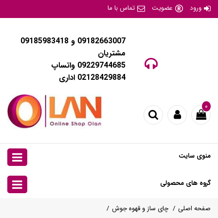
ورود
عضویت
تماس با ما
09182663007 و 09185983418
مشتریان
09229744685 واتساپ
02128429884 اداری
۰
منوی سایت
گروه های محصولی
صفحه اصلی
چای ساز و قهوه جوش