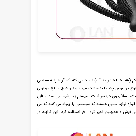
این دستگاه‌ های چند منظوره با استفاده از کمتر از یک گالن آب لوله‌ کشی، بخاری با رطوبت کم (فقط 5 تا 6 درصد آب) ایجاد می ‌کنند که گرما را به سطحی
دهد. سطوح در عرض چند ثانیه خشک می شوند و هیچ سطح مرطوبی
از آنجایی که آب بسیار کمی مصرف می شود، تقریباً 1.5 لیتر در ساعت، عملاً بدون دردسر است. سیستم بخارشوی بی صدا و قابل
نواع لوازم جانبی هستند که سیستمی را ایجاد می کنند که می
دن فرش و همچنین تمیز کردن فر استفاده کرد. این فرآیند در