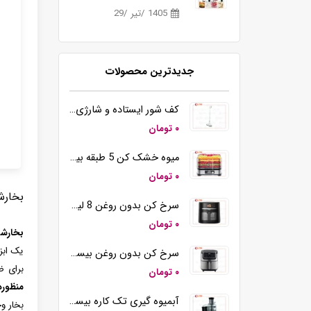
1405 /تیر /29
جدیدترین محصولات
کف شور ایستاده و شارژی بیسمارک مدل BM5510
۰ تومان
میوه خشک کن 5 طبقه بیسمارک مدل BM3004
۰ تومان
بخار
سرخ کن بدون روغن 8 لیتری بیسمارک مدل BM3570
۰ تومان
بخارش
یک ابز
سرخ کن بدون روغن بیسمارک مدل BM-3558
برای ض
۰ تومان
منظور
آبمیوه گیری تک کاره بیسمارک مدل BM2360
بخار وج