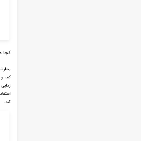
کجا م
بخارشو
کف و س
زدایی 
استفاد
کند.