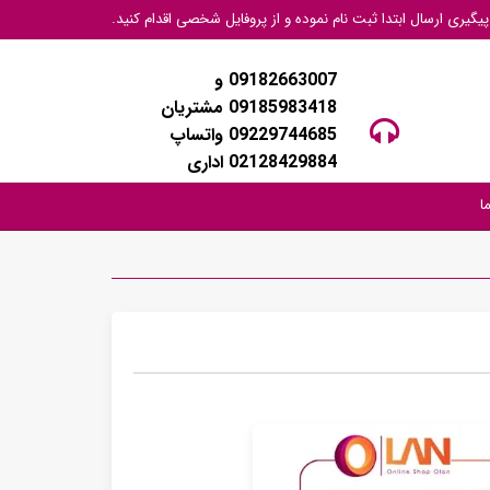
گیری ارسال ابتدا ثبت نام نموده و از پروفایل شخصی اقدام کنید.
09182663007 و
09185983418 مشتریان
09229744685 واتساپ
02128429884 اداری
ا