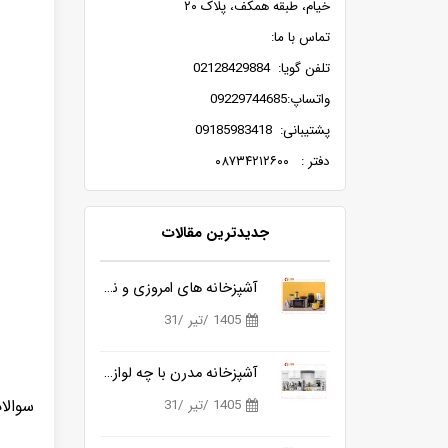
خیام، طبقه همکف، پلاک ۲۰
تماس با ما:
تلفن گویا: 02128429884
واتساپ:09229744685
پشتیبانی: 09185983418
دفتر : ۰۸۷۳۴۲۱۲۶۰۰
جدیدترین مقالات
آشپزخانه های امروزی و نیاز به ابزارهای هوشمندتر
1405 /تیر /31
آشپزخانه مدرن با چه لوازمی کامل می شود؟
سوالا
1405 /تیر /31