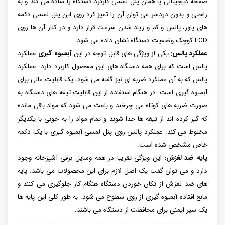
صفحه دیجیتالی یا همان پنل لمسی کارکرد دستگاه را ساده می کند و به
راحتی و بدون دردسر می توان آن را تمیز کرد.روی این پنل لمسی دکمه
های پاور، پالس و کم و زیاد شدن سرعت قرار دارد و در کنار آن ها روی
LCD کوچک وضعیت دستگاه نشان داده می شود.
عملکرد پالس:
یکی از ویژگی های قابل توجه در این
آبمیوه گیری
عملکرد
پالس است که برای همه دستگاه های این محصول کاربرد دارد. عملکرد
پالس که به آن عملکرد ضربه ای نیز گفته می شود، یک قابلیت عالی برای
آبمیوه گیری است. در هنگام استفاده از این قابلیت تیغه های دستگاه به
صورت ضربه های کوتاه می چرخند و باعث می شود که مواد باقی مانده
که گیر کرده اند از تیغه ها جدا شوند و تمام مواد را به خوبی با یکدیگر
مخلوط می کند. عملکرد پالس روی پنل لمسی آبمیوه گیری با یک دکمه
خاص مشخص شده است.
پایه ضد لغزش:
این ویژگی تقریبا در همه وسایل برقی آشپزخانه وجود
دارد و می توان گفت یک اصل لازم برای این محصولات می باشد. پایه
های ضد لغزش از تکان خوردن دستگاه هنگام کار جلوگیری می کنند و
مانع افتاده آبمیوه گیری از روی سطوح می شود. به طور کلی این پایه ها
یک سپر ایمنی برای محافظت از دستگاه می باشند.