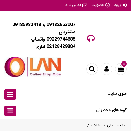
ورود
عضویت
تماس با ما
09182663007 و 09185983418
مشتریان
09229744685 واتساپ
02128429884 اداری
۰
منوی سایت
گروه های محصولی
صفحه اصلی
مقالات