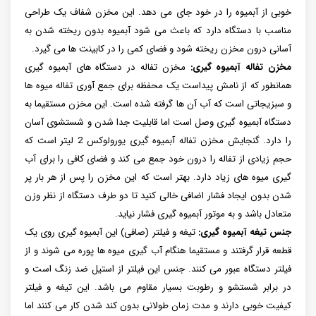
خوبی از آبمیوه را در خود جای می دهد. این مخزن شفاف یک طراحی
مناسب با دستگاه دارد که باعث می شود آبمیوه بدون ریخته شدن به
آسانی درون مخزن ریخته شود و فضای کمی را در کابینت ها می گیرد.
مخزن تفاله آبمیوه گیری:
مخزن تفاله در دستگاه های آبمیوه گیری
همانطور که از نامش پیداست یک محفظه برای جمع آوری تفاله میوه ها
و سبزیجاتی است که آب آن ها گرفته شده است. این مخزن مستقیما به
دستگاه آبمیوه گیری وصل است اما قابلیت جدا شدن و شستشوی آسان
را دارد. گنجایش مخزن تفاله آبمیوه گیری یورولوکس 2 لیتر است که
حجم زیادی از تفاله را درون خود جمع می کند و فضای کافی را برای آب
گیری میوه های زیاد دارد. بهتر است که این مخزن را پس از هر بار پر
شدن بدون ایجاد فشار اضافی خالی کنید تا دو طرف دستگاه از نظر وزن
متعادل باشد و به موتور آبمیوه گیری فشار نیاید.
جنس تیغه آبمیوه گیری:
تیغه و فیلتر (صافی) این آبمیوه گیری روی یک
قطعه قرار گرفتند و مستقیما هنگام آب گیری میوه ها پوره می شوند و از
فیلتر دستگاه عبور می کنند. جنس این فیلتر از استیل ضد زنگ است و
در برابر شستشو و رطوبت بسیار مقاوم می باشد. این تیغه و فیلتر
کیفیت خوبی دارند و مدت زمان طولانی بدون کند شدن کار می کنند اما