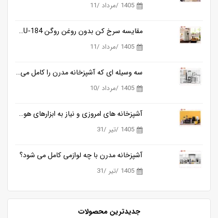
1405 /مرداد /11
مقایسه سرخ کن بدون روغن روگن RU-184 و کوزانو KF818
1405 /مرداد /11
سه وسیله ای که آشپزخانه مدرن را کامل می کنند
1405 /مرداد /10
آشپزخانه های امروزی و نیاز به ابزارهای هوشمندتر
1405 /تیر /31
آشپزخانه مدرن با چه لوازمی کامل می شود؟
1405 /تیر /31
جدیدترین محصولات