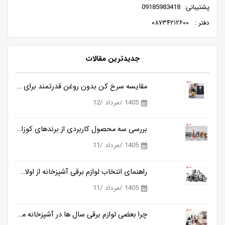
پشتیبانی: 09185983418
دفتر : ۰۸۷۳۴۲۱۲۶۰۰
جدیدترین مقالات
مقایسه سرخ کن بدون روغن قدرتمند برای آشپزی سالم تر
1405 /مرداد /12
بررسی سه محصول کاربردی از برندهای کوزانو، روگن و ناسا
1405 /مرداد /11
راهنمای انتخاب لوازم برقی آشپزخانه از اولان کالا
1405 /مرداد /11
چرا بعضی لوازم برقی سال ها در آشپزخانه می مانند و بعضی دیگر خیلی زود کنار گذاشته می شوند؟