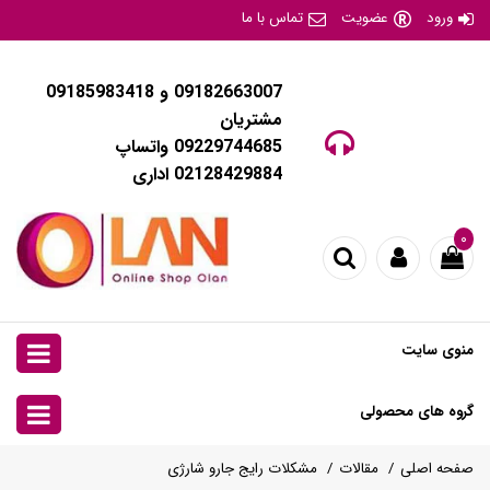
ورود
عضویت
تماس با ما
09182663007 و 09185983418
مشتریان
09229744685 واتساپ
02128429884 اداری
۰
منوی سایت
گروه های محصولی
صفحه اصلی
مقالات
مشکلات رایج جارو شارژی