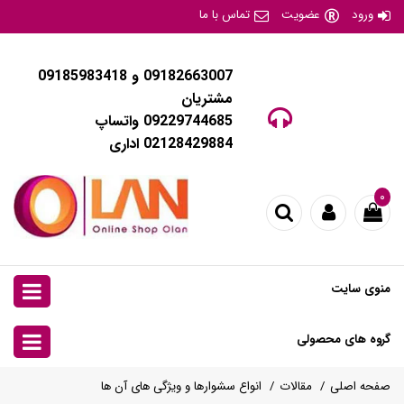
ورود
عضویت
تماس با ما
09182663007 و 09185983418
مشتریان
09229744685 واتساپ
02128429884 اداری
۰
منوی سایت
گروه های محصولی
صفحه اصلی
مقالات
انواع سشوارها و ویژگی های آن ها