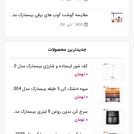
مقایسه گوشت کوب های برقی بیسمارک مدل BM3315 و BM3316
1405 /تیر /29
جدیدترین محصولات
کف شور ایستاده و شارژی بیسمارک مدل BM5510
۰ تومان
میوه خشک کن 5 طبقه بیسمارک مدل BM3004
۰ تومان
سرخ کن بدون روغن 8 لیتری بیسمارک مدل BM3570
۰ تومان