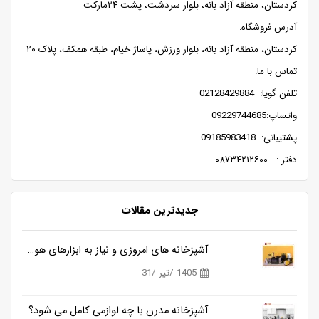
کردستان، منطقه آزاد بانه، بلوار سردشت، پشت ۲۴مارکت
آدرس فروشگاه:
کردستان، منطقه آزاد بانه، بلوار ورزش، پاساژ خیام، طبقه همکف، پلاک ۲۰
تماس با ما:
تلفن گویا: 02128429884
واتساپ:09229744685
پشتیبانی: 09185983418
دفتر : ۰۸۷۳۴۲۱۲۶۰۰
جدیدترین مقالات
آشپزخانه های امروزی و نیاز به ابزارهای هوشمندتر
1405 /تیر /31
آشپزخانه مدرن با چه لوازمی کامل می شود؟