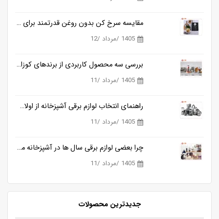
مقایسه سرخ کن بدون روغن قدرتمند برای آشپزی سالم تر
1405 /مرداد /12
بررسی سه محصول کاربردی از برندهای کوزانو، روگن و ناسا
1405 /مرداد /11
راهنمای انتخاب لوازم برقی آشپزخانه از اولان کالا
1405 /مرداد /11
چرا بعضی لوازم برقی سال ها در آشپزخانه می مانند و بعضی دیگر خیلی زود کنار گذاشته می شوند؟
1405 /مرداد /11
جدیدترین محصولات