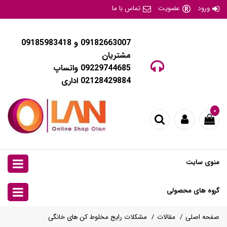
ورود
عضویت
تماس با ما
09182663007 و 09185983418
مشتریان
09229744685 واتساپ
02128429884 اداری
۰
منوی سایت
گروه های محصولی
صفحه اصلی
مقالات
مشکلات رایج مخلوط کن های خانگی