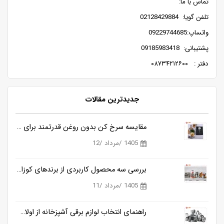
تماس با ما:
تلفن گویا: 02128429884
واتساپ:09229744685
پشتیبانی: 09185983418
دفتر : ۰۸۷۳۴۲۱۲۶۰۰
جدیدترین مقالات
مقایسه سرخ کن بدون روغن قدرتمند برای آشپزی سالم تر
1405 /مرداد /12
بررسی سه محصول کاربردی از برندهای کوزانو، روگن و ناسا
1405 /مرداد /11
راهنمای انتخاب لوازم برقی آشپزخانه از اولان کالا