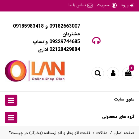
ورود
عضویت
تماس با ما
09182663007 و 09185983418
مشتریان
09229744685 واتساپ
02128429884 اداری
۰
منوی سایت
گروه های محصولی
صفحه اصلی
مقالات
تفاوت اتو بخار و اتو ایستاده (بخارگر) در چیست؟