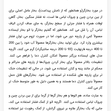
در مورد بخارگر(و همانطور که از نامش پیداست)، بخار عامل اصلی برای
از بین بردن چین و چروک لباس ها است، نه فشار سنگین. بخار، گاهی
اوقات همراه با فشار جزئی از سطح بخارگر، به جای صاف کردن الیاف
لباس، آن را شل می کند. همانطور که گفتیم بخارگر یا اتو بخار ایستاده
معمولاً کمی از پارچه دور می شود، اما در صورت لزوم می توان فشار
بیشتری وارد کرد. برای تولید بخار، بخارگرها معمولاً آب خود را بین 200
تا 400 درجه فارنهایت (93 تا 200 درجه سانتیگراد) گرم می کنند، اگرچه
مدل های ایستاده بزرگتر معمولاً امکان کنترل دما را فراهم می کنند.
تنظیمات بالاتر معمولاً برای بخار کردن چروک‌ها از پارچه‌ های متراکم و
محکم‌ تر مانند پنبه و کتان استفاده می‌ شود، در حالی که تنظیمات خنک‌
تر برای پارچه‌ های شکننده‌ تر استفاده می‌ شود. بخارگرهای قابل حمل
معمولاً بدون کنترل دما هستند و به همین دلیل به طور متوسط خنک تر
کار می کنند.
به عبارت ساده، هم اتوها و هم بخار گرها از گرما برای از بین بردن چین و
چروک لباس استفاده می کنند. اگرچه اتو از کمک فشار استفاده می کند،
جایی که یک بخارگر علاوه بر نیروی گرانش، از کمک رطوبت نیز استفاده