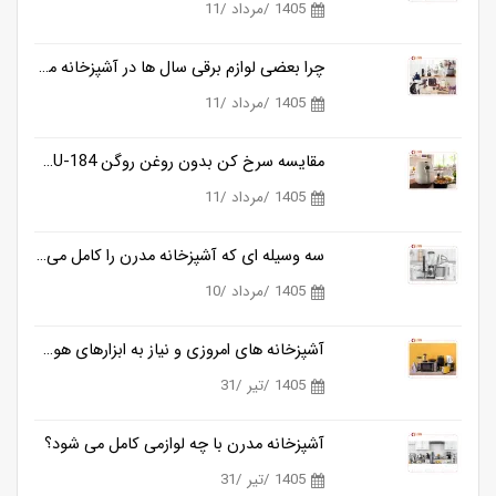
1405 /مرداد /11
چرا بعضی لوازم برقی سال ها در آشپزخانه می مانند و بعضی دیگر خیلی زود کنار گذاشته می شوند؟
1405 /مرداد /11
مقایسه سرخ کن بدون روغن روگن RU-184 و کوزانو KF818
1405 /مرداد /11
سه وسیله ای که آشپزخانه مدرن را کامل می کنند
1405 /مرداد /10
آشپزخانه های امروزی و نیاز به ابزارهای هوشمندتر
1405 /تیر /31
آشپزخانه مدرن با چه لوازمی کامل می شود؟
1405 /تیر /31