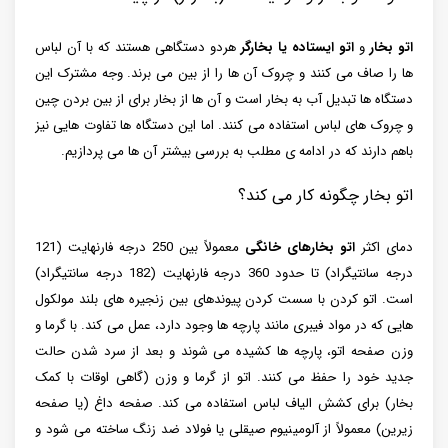
اتو بخار
و
اتو ایستاده یا بخارگر
هردو دستگاهی هستند که با آن لباس
ها را صاف می کنند و چروک آن ها را از بین می برند. وجه مشترک این
دستگاه ها تبدیل آب به بخار است و آن ها از بخار برای از بین بردن چین
و چروک های لباس استفاده می کنند. اما این دستگاه ها تفاوت هایی نیز
باهم دارند که در ادامه ی مطلب به بررسی بیشتر آن ها می پردازیم.
اتو بخار چگونه کار می کند؟
دمای اکثر
اتو بخارهای خانگی
معمولاً بین 250 درجه فارنهایت (121
درجه سانتیگراد) تا حدود 360 درجه فارنهایت (182 درجه سانتیگراد)
است. اتو کردن با سست کردن پیوندهای بین زنجیره های بلند مولکول
هایی که در مواد فیبری مانند پارچه ها وجود دارد، عمل می کند. با گرما و
وزن صفحه اتو، پارچه ها کشیده می شوند و بعد از سرد شدن حالت
جدید خود را حفظ می کنند. اتو از گرما و وزن (گاهی اوقات با کمک
بخار) برای کشش الیاف لباس استفاده می کند. صفحه داغ (یا صفحه
زیرین) معمولاً از آلومینیوم صیقلی یا فولاد ضد زنگ ساخته می شود و