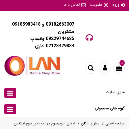
ورود
عضویت
تماس با ما
09182663007 و 09185983418
مشتریان
09229744685 واتساپ
02128429884 اداری
۰
منوی سایت
گروه های محصولی
صفحه اصلی
عطر و ادکلن
ادکلن ادوپرفیوم مردانه دیور هوم اینتنس