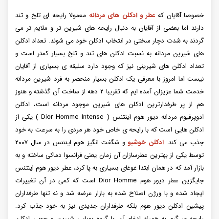
خصوصا آقایان که
عطر و ادکلن های مردانه
معمولا رایحه ای تلخ و تند
دارند اما بعضی از آقایان به دنبال رایحه های شیرین تر و ملایم تر می
گردند به شدت دچار سختی در انتخاب ادکلن خود می شوند. تعداد ادکلن
های شیرین مردانه به نسبت ادکلن های تند و تلخ بسیار کمتر است و
تعداد ادکلن های شیرینی نیز که وجود دارد سلیقه ی بسیاری از آقایان
نیست اما امروز با معرفی یک ادکلن بسیار منحصر به فرد شیرین مردانه
خدمت شما عزیزان آمده ایم که تقریبا ۲ دهه از ساخت آن گذشته و هنوز
هم از پر طرفدارترین ادکلن های شیرین موجود مردانه است، ادکلن
ادوپرفیوم مردانه دیور هوم اینتنس ( Dior Homme Intense ) یکی از
ادکلن هایی است که با رایحه ی خاص خود هر مردی را به سرعت به خود
جذب می کند.
ادکلن خوشبو
و شگفت انگیز هوم اینتنس در سال ۲۰۰۷
توسط یکی از بهترین عطرسازان آن زمان یعنی فرانسوا دماکی ساخته و به
بازار آمد که در همان ابتدا غوغای بسیاری به پا کرد، عطر دیور هوم اینتنس
جایگزین عطر دیور هوم Dior Homme است که کمی در آن تغییرات
ایجاد شده و با ورژن اصلاح شده به بازار عرضه شد و نه تنها طرفداران
پیشین ادکلن دیور هوم بلکه طرفداران جدیدی نیز به خود جذب کرد.
رایحه ی گرم به همراه ادغام آن با گروه بویایی شیرین و چوبی ادکلن