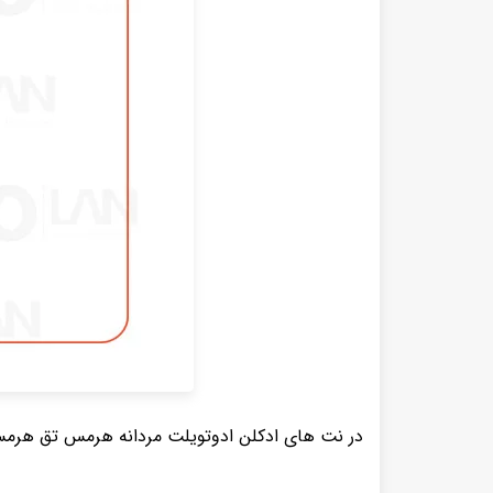
در نت های ادکلن ادوتویلت مردانه هرمس تق هرمس ( Hermes Terre d'Hermes for men EDT ) چه آکوردهایی به کار 