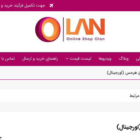
جهت تکمیل فرآیند خرید و پی
ی
وبلاگ
ویدیوها
لیست قیمت
راهنمای خرید و ارسال
تماس با م
ق هرمس (اورجینال)
رتبط
ورجینال)
T