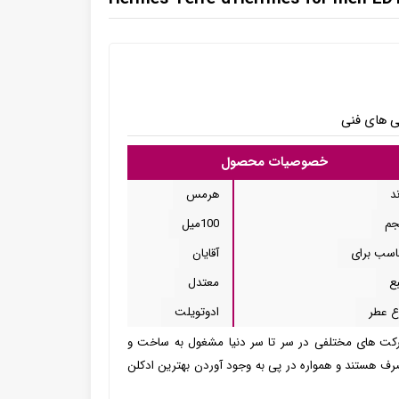
ی های فنی
خصوصیات محصول
د
هرمس
م
100میل
اسب برای
آقایان
ع
معتدل
ع عطر
ادوتویلت
رکت های مختلفی در سر تا سر دنیا مشغول به ساخت و
رف هستند و همواره در پی به وجود آوردن بهترین ادکلن