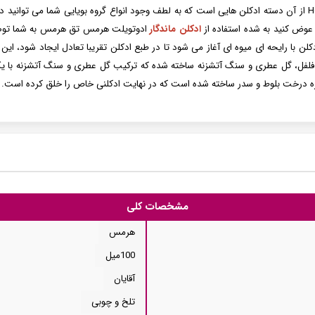
ادوتویلت مردانه هرمس تق هرمس Hermes Terre d'Hermes از آن دسته ادکلن هایی است که به لطف وجود انواع گروه ب
 عوض کنید به شده استفاده از
ادکلن ماندگار
ادوتویلت هرمس تق هرمس به شما توصی
دکلن با رایحه ای میوه ای آغاز می شود تا در طبع ادکلن تقریبا تعادل ایجاد شود، 
فل، گل عطری و سنگ آتشزنه ساخته شده که ترکیب گل عطری و سنگ آتشزنه با یکدیگر
ه درخت بلوط و سدر ساخته شده است که در نهایت ادکلنی خاص را خلق کرده است.
مشخصات کلی
هرمس
100میل
آقایان
تلخ و چوبی