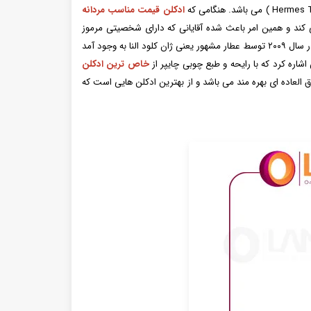
ادکلن قیمت مناسب مردانه
کند و همین امر باعث شده آقایانی که دارای شخصیتی مرموز
هستند و نمی خواهند رایحه ای ادکلنی تکراری استفاده کنند به شدت از این ادکلن خوششان بیاید. ادکلن Hermes Terre d'Hermes شیک و خاص در سال ۲۰۰۹ توسط عطار مشهور یعنی ژان کلود النا به وجود آمد
اره کرد که با رایحه و طبع چوبی چایپر از
خاص ترین ادکلن
 Hermes Terre d'Hermes به کار رفته است از ماندگاری خارق العاده ای بهره مند می باشد و از بهترین ادکلن هایی است که