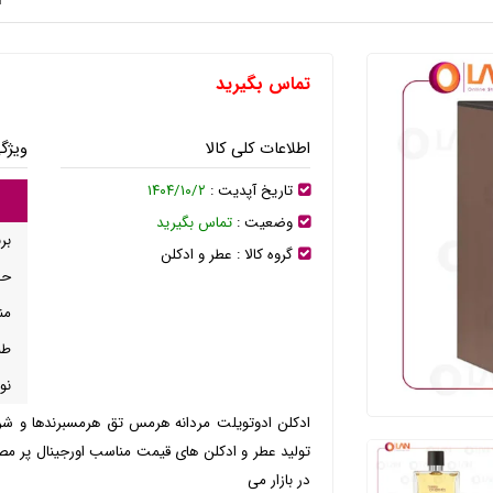
تماس بگیرید
اطلاعات کلی کالا
ویژگ
تاریخ آپدیت :
۱۴۰۴/۱۰/۲
وضعیت :
تماس بگیرید
برن
گروه کالا :
عطر و ادکلن
حج
من
طب
نو
ادکلن ادوتویلت مردانه هرمس تق هرمسبرندها و ش
تولید عطر و ادکلن های قیمت مناسب اورجینال پر مص
در بازار می