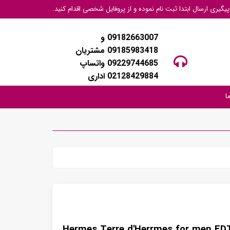
گیری ارسال ابتدا ثبت نام نموده و از پروفایل شخصی اقدام کنید.
09182663007 و
09185983418 مشتریان
09229744685 واتساپ
02128429884 اداری
ا
Hermes Terre d'Herrmes for men ED