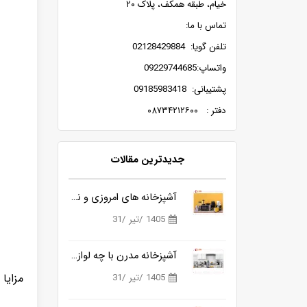
خیام، طبقه همکف، پلاک ۲۰
تماس با ما:
تلفن گویا: 02128429884
واتساپ:09229744685
پشتیبانی: 09185983418
دفتر : ۰۸۷۳۴۲۱۲۶۰۰
جدیدترین مقالات
آشپزخانه های امروزی و نیاز به ابزارهای هوشمندتر
1405 /تیر /31
آشپزخانه مدرن با چه لوازمی کامل می شود؟
مزایا
1405 /تیر /31