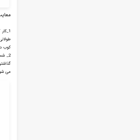
معایب
1_کار کردن با دست: گ
طولانی
کوب در
2_ شس
گذاشتن
می شود