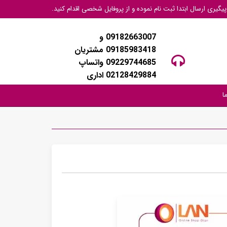
گیری ارسال ابتدا ثبت نام نموده و از پروفایل شخصی اقدام کنید.
09182663007 و
09185983418 مشتریان
09229744685 واتساپ
02128429884 اداری
ا