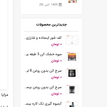
1405 /تیر /29
جدیدترین محصولات
کف شور ایستاده و شارژی بیسمارک مدل BM5510
۰ تومان
میوه خشک کن 5 طبقه بیسمارک مدل BM3004
۰ تومان
سرخ کن بدون روغن 8 لیتری بیسمارک مدل BM3570
۰ تومان
سرخ کن بدون روغن بیسمارک مدل BM-3558
۰ تومان
مزایا
آبمیوه گیری تک کاره بیسمارک مدل BM2360