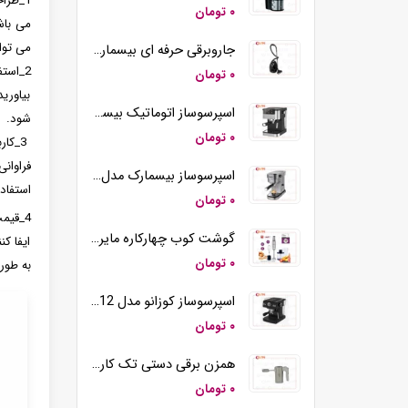
1_طراحی:
۰ تومان
می باش
می توا
جاروبرقی حرفه ای بیسمارک مدل BM2109
2_است
۰ تومان
بیاوری
اسپرسوساز اتوماتیک بیسمارک مدل BM2290
شود.
۰ تومان
3_کا
فراوان
اسپرسوساز بیسمارک مدل BM2260
استفاده
۰ تومان
4_قیم
گوشت کوب چهارکاره مایر مدل MR-194
ایفا ک
۰ تومان
به طور کلی قیمت 
اسپرسوساز کوزانو مدل KM12
۰ تومان
همزن برقی دستی تک کاره کوزانو مدل HM212
۰ تومان