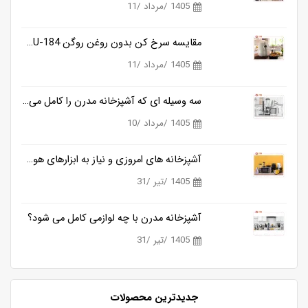
1405 /مرداد /11
مقایسه سرخ کن بدون روغن روگن RU-184 و کوزانو KF818
1405 /مرداد /11
سه وسیله ای که آشپزخانه مدرن را کامل می کنند
1405 /مرداد /10
آشپزخانه های امروزی و نیاز به ابزارهای هوشمندتر
1405 /تیر /31
آشپزخانه مدرن با چه لوازمی کامل می شود؟
1405 /تیر /31
جدیدترین محصولات