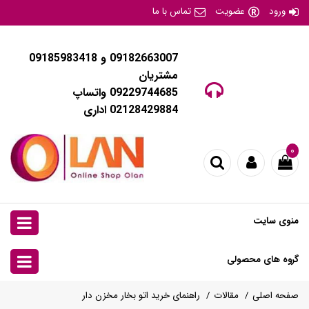
ورود
عضویت
تماس با ما
09182663007 و 09185983418
مشتریان
09229744685 واتساپ
02128429884 اداری
۰
منوی سایت
گروه های محصولی
صفحه اصلی
مقالات
راهنمای خرید اتو بخار مخزن دار