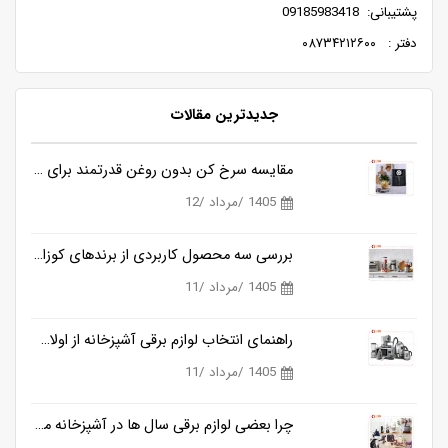
پشتیبانی: 09185983418
دفتر : ۰۸۷۳۴۲۱۲۶۰۰
جدیدترین مقالات
مقایسه سرخ کن بدون روغن قدرتمند برای آشپزی سالم تر
1405 /مرداد /12
بررسی سه محصول کاربردی از برندهای کوزانو، روگن و ناسا
1405 /مرداد /11
راهنمای انتخاب لوازم برقی آشپزخانه از اولان کالا
1405 /مرداد /11
چرا بعضی لوازم برقی سال ها در آشپزخانه می مانند و بعضی دیگر خیلی زود کنار گذاشته می شوند؟