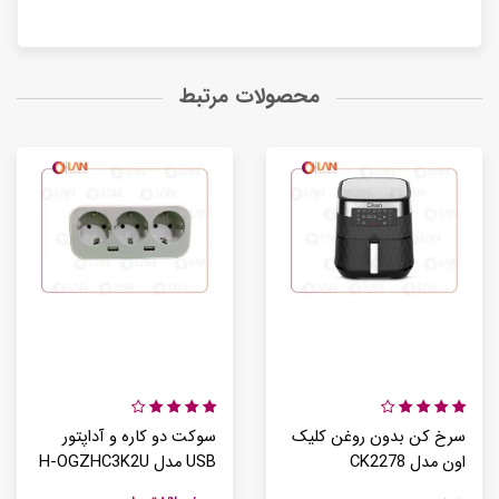
محصولات مرتبط
سرخ کن بدون روغن کلیک
سوکت دو کاره و آداپتور
اون مدل CK2278
USB مدل H-OGZHC3K2U