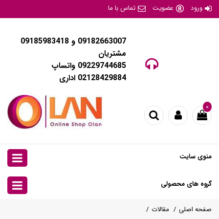
ورود
عضویت
تماس با ما
09182663007 و 09185983418
مشتریان
09229744685 واتساپ
02128429884 اداری
۰
منوی سایت
گروه های محصولی
صفحه اصلی
مقالات