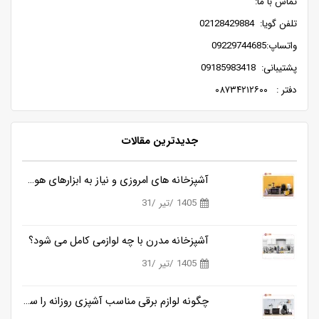
تماس با ما:
تلفن گویا: 02128429884
واتساپ:09229744685
پشتیبانی: 09185983418
دفتر : ۰۸۷۳۴۲۱۲۶۰۰
جدیدترین مقالات
آشپزخانه های امروزی و نیاز به ابزارهای هوشمندتر
1405 /تیر /31
آشپزخانه مدرن با چه لوازمی کامل می شود؟
1405 /تیر /31
چگونه لوازم برقی مناسب آشپزی روزانه را ساده تر می کنند؟