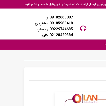
گیری ارسال ابتدا ثبت نام نموده و از پروفایل شخصی اقدام کنید.
09182663007 و
09185983418 مشتریان
09229744685 واتساپ
02128429884 اداری
ا