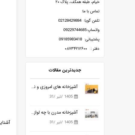
خیام، طبقه همکف، پلاک ۲۰
تماس با ما:
تلفن گویا: 02128429884
واتساپ:09229744685
پشتیبانی: 09185983418
دفتر : ۰۸۷۳۴۲۱۲۶۰۰
جدیدترین مقالات
آشپزخانه های امروزی و نیاز به ابزارهای هوشمندتر
1405 /تیر /31
آشپزخانه مدرن با چه لوازمی کامل می شود؟
آشنایی
1405 /تیر /31