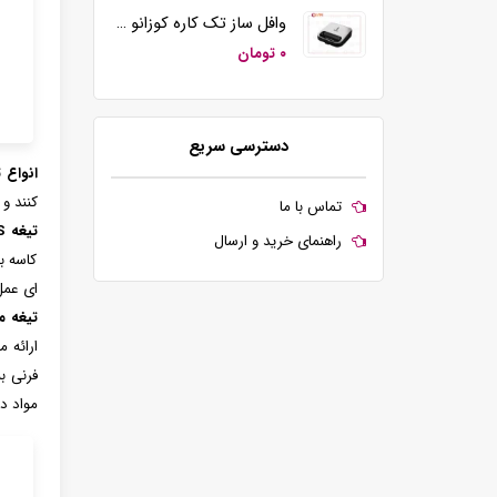
وافل ساز تک کاره کوزانو مدل KZ20
۰ تومان
دسترسی سریع
انواع 
کنند و 
تماس با ما
تیغه S شکل:
راهنمای خرید و ارسال
کاسه ب
ای عمل 
تیغه م
ارائه 
فرنی ب
مواد د