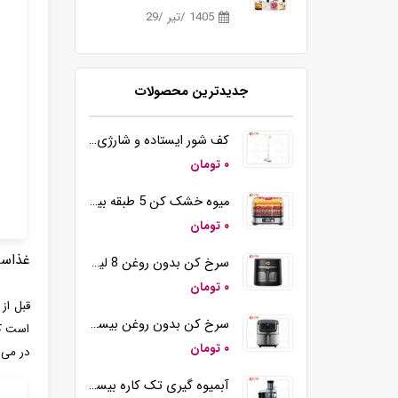
1405 /تیر /29
جدیدترین محصولات
کف شور ایستاده و شارژی بیسمارک مدل BM5510
۰ تومان
میوه خشک کن 5 طبقه بیسمارک مدل BM3004
۰ تومان
غذاس
سرخ کن بدون روغن 8 لیتری بیسمارک مدل BM3570
۰ تومان
قبل از
سرخ کن بدون روغن بیسمارک مدل BM-3558
است که
۰ تومان
در می 
آبمیوه گیری تک کاره بیسمارک مدل BM2360