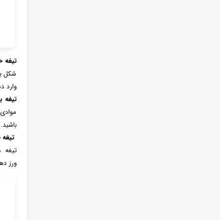
تیغه خ
شکل یک
وارد د
تیغه ب
موادی 
باشید.
تیغه خ
تیغه د
ورز ده